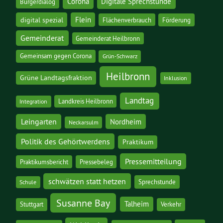
Corona
Digitale Sprechstunde
Bürgerdialog
digital spezial
Flein
Flächenverbrauch
Förderung
Gemeinderat
Gemeinderat Heilbronn
Gemeinsam gegen Corona
Grün-Schwarz
Heilbronn
Grüne Landtagsfraktion
Inklusion
Landtag
Landkreis Heilbronn
Integration
Leingarten
Nordheim
Neckarsulm
Politik des Gehörtwerdens
Praktikum
Pressemitteilung
Praktikumsbericht
Pressebeleg
schwätzen statt hetzen
Sprechstunde
Schule
Susanne Bay
Talheim
Stuttgart
Verkehr