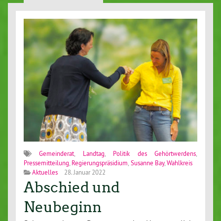
Gemeinderat
,
Landtag
,
Politik des Gehörtwerdens
,
Pressemitteilung
,
Regierungspräsidium
,
Susanne Bay
,
Wahlkreis
Aktuelles
28. Januar 2022
Abschied und
Neubeginn