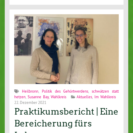
Heilbronn
,
Politik des Gehörtwerdens
,
schwätzen statt
hetzen
,
Susanne Bay
,
Wahlkreis
Aktuelles
,
Im Wahlkreis
22. Dezember 2021
Praktikumsbericht | Eine
Bereicherung fürs