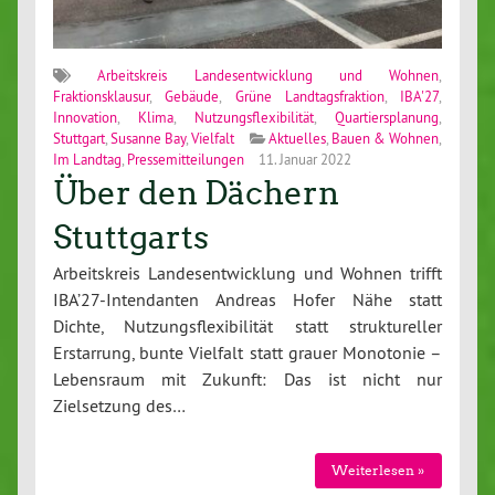
Arbeitskreis Landesentwicklung und Wohnen
,
Fraktionsklausur
,
Gebäude
,
Grüne Landtagsfraktion
,
IBA'27
,
Innovation
,
Klima
,
Nutzungsflexibilität
,
Quartiersplanung
,
Stuttgart
,
Susanne Bay
,
Vielfalt
Aktuelles
,
Bauen & Wohnen
,
Im Landtag
,
Pressemitteilungen
11. Januar 2022
Über den Dächern
Stuttgarts
Arbeitskreis Landesentwicklung und Wohnen trifft
IBA’27-Intendanten Andreas Hofer Nähe statt
Dichte, Nutzungsflexibilität statt struktureller
Erstarrung, bunte Vielfalt statt grauer Monotonie –
Lebensraum mit Zukunft: Das ist nicht nur
Zielsetzung des…
Weiterlesen »