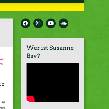
Wer ist Susanne
Bay?
kehr
,
en
rz
 in
 der