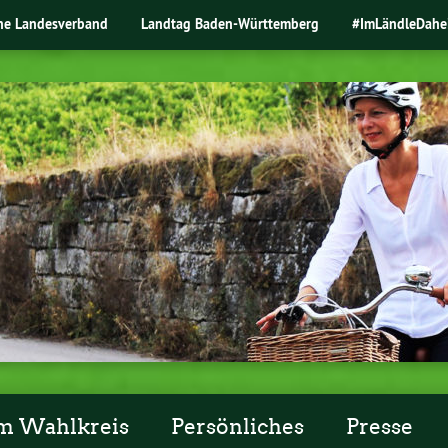
ne Landesverband
Landtag Baden-Württemberg
#ImLändleDahe
m Wahlkreis
Persönliches
Presse