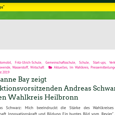
ps“
tomobil
,
Fritz-Ulrich-Schule
,
Gemeinschaftsschule
,
Schule
,
Start-ups
,
Ver
rswende
,
Wasserstoff
,
Wirtschaft
Aktuelles
,
Im Wahlkreis
,
Pressemitteilung
st 2019
anne Bay zeigt
ktionsvorsitzenden Andreas Schwa
en Wahlkreis Heilbronn
as Schwarz: Mich beeindruckt die Stärke des Wahlkreises
haft, Innovationskraft und Bildung Ein buntes Bild vom „Revier“