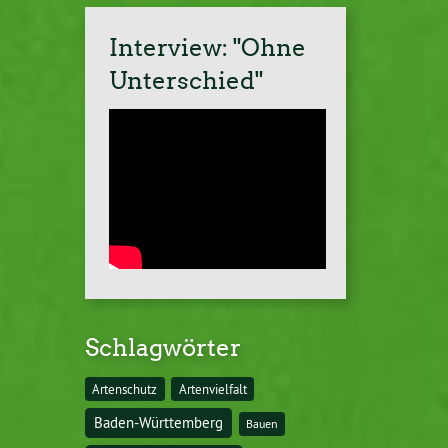
Interview: "Ohne
Unterschied"
Schlagwörter
Artenschutz
Artenvielfalt
Baden-Württemberg
Bauen