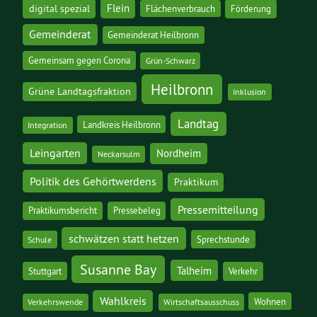
digital spezial
Flein
Flächenverbrauch
Förderung
Gemeinderat
Gemeinderat Heilbronn
Gemeinsam gegen Corona
Grün-Schwarz
Heilbronn
Grüne Landtagsfraktion
Inklusion
Landtag
Landkreis Heilbronn
Integration
Leingarten
Nordheim
Neckarsulm
Politik des Gehörtwerdens
Praktikum
Pressemitteilung
Praktikumsbericht
Pressebeleg
schwätzen statt hetzen
Sprechstunde
Schule
Susanne Bay
Talheim
Stuttgart
Verkehr
Wahlkreis
Wohnen
Verkehrswende
Wirtschaftsausschuss