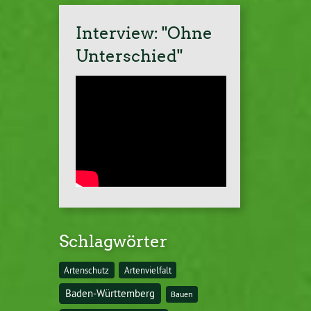
Interview: "Ohne
Unterschied"
Schlagwörter
Artenschutz
Artenvielfalt
Baden-Württemberg
Bauen