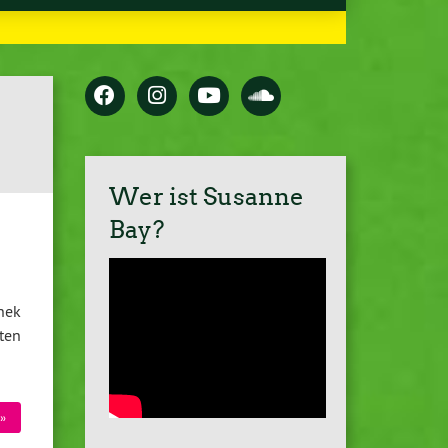
Wer ist Susanne
Bay?
thek
ten
»