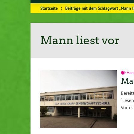
Startseite
⟩
Beiträge mit dem Schlagwort „Mann li
Mann liest vor
Mann
Man
Bereit
“Lese
Vorles