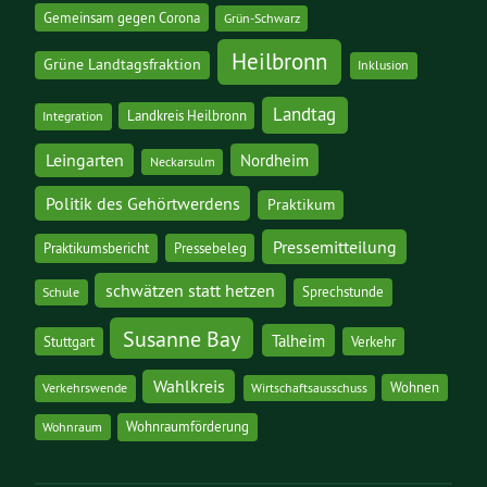
Gemeinsam gegen Corona
Grün-Schwarz
Heilbronn
Grüne Landtagsfraktion
Inklusion
Landtag
Landkreis Heilbronn
Integration
Leingarten
Nordheim
Neckarsulm
Politik des Gehörtwerdens
Praktikum
Pressemitteilung
Praktikumsbericht
Pressebeleg
schwätzen statt hetzen
Sprechstunde
Schule
Susanne Bay
Talheim
Stuttgart
Verkehr
Wahlkreis
Wohnen
Verkehrswende
Wirtschaftsausschuss
Wohnraumförderung
Wohnraum