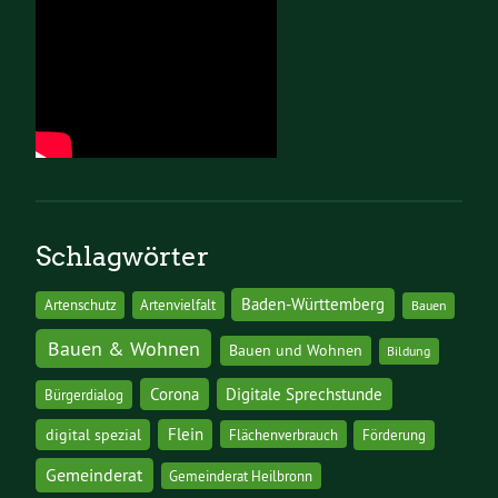
Schlagwörter
Baden-Württemberg
Artenschutz
Artenvielfalt
Bauen
Bauen & Wohnen
Bauen und Wohnen
Bildung
Corona
Digitale Sprechstunde
Bürgerdialog
digital spezial
Flein
Flächenverbrauch
Förderung
Gemeinderat
Gemeinderat Heilbronn