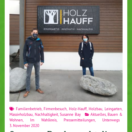
Familienbetrieb
,
Firmenbesuch
,
Holz-Hauff
,
Holzbau
,
Leingarten
,
Massivholzbau
,
Nachhaltigkeit
,
Susanne Bay
Aktuelles
,
Bauen &
Wohnen
,
Im Wahlkreis
,
Pressemitteilungen
,
Unterwegs
3. November 2020