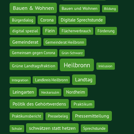
Bauen & Wohnen
Bauen und Wohnen
Bildung
Corona
Digitale Sprechstunde
Bürgerdialog
digital spezial
Flein
Flächenverbrauch
Förderung
Gemeinderat
Gemeinderat Heilbronn
Gemeinsam gegen Corona
Grün-Schwarz
Heilbronn
Grüne Landtagsfraktion
Inklusion
Landtag
Landkreis Heilbronn
Integration
Leingarten
Nordheim
Neckarsulm
Politik des Gehörtwerdens
Praktikum
Pressemitteilung
Praktikumsbericht
Pressebeleg
schwätzen statt hetzen
Sprechstunde
Schule