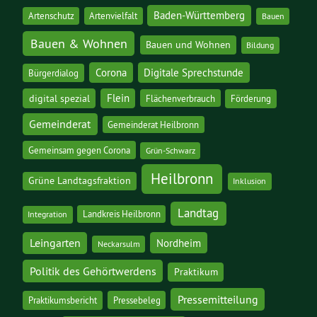
Baden-Württemberg
Artenschutz
Artenvielfalt
Bauen
Bauen & Wohnen
Bauen und Wohnen
Bildung
Corona
Digitale Sprechstunde
Bürgerdialog
digital spezial
Flein
Flächenverbrauch
Förderung
Gemeinderat
Gemeinderat Heilbronn
Gemeinsam gegen Corona
Grün-Schwarz
Heilbronn
Grüne Landtagsfraktion
Inklusion
Landtag
Landkreis Heilbronn
Integration
Leingarten
Nordheim
Neckarsulm
Politik des Gehörtwerdens
Praktikum
Pressemitteilung
Praktikumsbericht
Pressebeleg