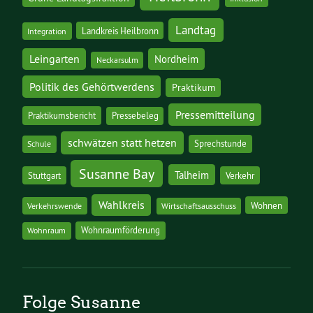
Landtag
Landkreis Heilbronn
Integration
Leingarten
Nordheim
Neckarsulm
Politik des Gehörtwerdens
Praktikum
Pressemitteilung
Praktikumsbericht
Pressebeleg
schwätzen statt hetzen
Sprechstunde
Schule
Susanne Bay
Talheim
Stuttgart
Verkehr
Wahlkreis
Wohnen
Verkehrswende
Wirtschaftsausschuss
Wohnraumförderung
Wohnraum
Folge Susanne