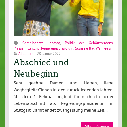
Gemeinderat
,
Landtag
,
Politik des Gehörtwerdens
,
Pressemitteilung
,
Regierungspräsidium
,
Susanne Bay
,
Wahlkreis
Aktuelles
28. Januar 2022
Abschied und
Neubeginn
Sehr geehrte Damen und Herren, liebe
Wegbegleiter*innen in den zurückliegenden Jahren,
Mit dem 1. Februar beginnt für mich ein neuer
Lebensabschnitt als Regierungspräsidentin in
Stuttgart. Damit endet zwangsläufig meine Zeit…
Weiterlesen »