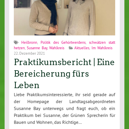
Heilbronn
,
Politik des Gehörtwerdens
,
schwätzen statt
hetzen
,
Susanne Bay
,
Wahlkreis
Aktuelles
,
Im Wahlkreis
22. Dezember 2021
Praktikumsbericht | Eine
Bereicherung fürs
Leben
Liebe Praktikumsinteressierte, ihr seid gerade auf
der Homepage der Landtagsabgeordneten
Susanne Bay unterwegs und fragt euch, ob ein
Praktikum bei Susanne, der Grünen Sprecherin für
Bauen und Wohnen, das Richtige…