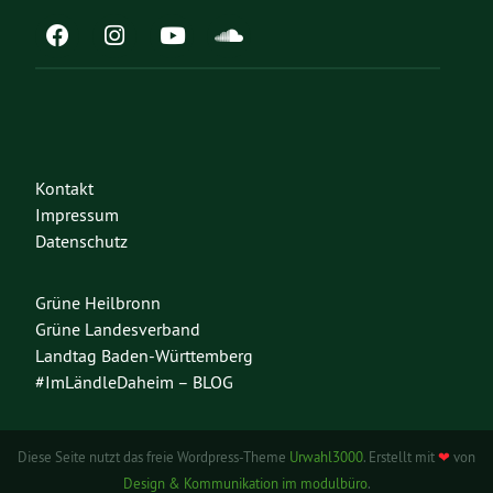
Kontakt
Impressum
Datenschutz
Grüne Heilbronn
Grüne Landesverband
Landtag Baden-Württemberg
#ImLändleDaheim – BLOG
Diese Seite nutzt das freie Wordpress-Theme
Urwahl3000
. Erstellt mit
❤
von
Design & Kommunikation im modulbüro
.