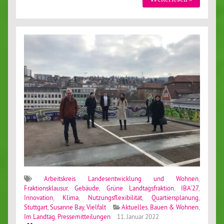
Arbeitskreis Landesentwicklung und Wohnen
,
Fraktionsklausur
,
Gebäude
,
Grüne Landtagsfraktion
,
IBA'27
,
Innovation
,
Klima
,
Nutzungsflexibilität
,
Quartiersplanung
,
Stuttgart
,
Susanne Bay
,
Vielfalt
Aktuelles
,
Bauen & Wohnen
,
Im Landtag
,
Pressemitteilungen
11. Januar 2022