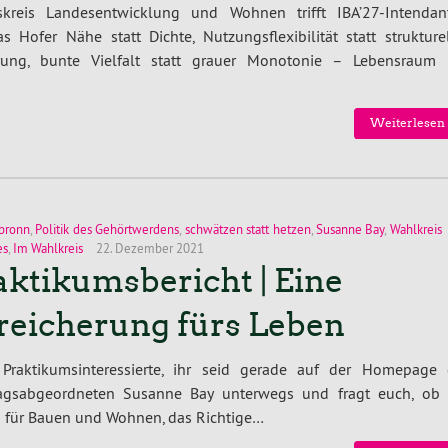
tskreis Landesentwicklung und Wohnen trifft IBA’27-Intendan
s Hofer Nähe statt Dichte, Nutzungsflexibilität statt strukture
rrung, bunte Vielfalt statt grauer Monotonie – Lebensraum 
Weiterlesen 
bronn
,
Politik des Gehörtwerdens
,
schwätzen statt hetzen
,
Susanne Bay
,
Wahlkreis
es
,
Im Wahlkreis
22. Dezember 2021
aktikumsbericht | Eine
reicherung fürs Leben
 Praktikumsinteressierte, ihr seid gerade auf der Homepage 
agsabgeordneten Susanne Bay unterwegs und fragt euch, ob 
n für Bauen und Wohnen, das Richtige…