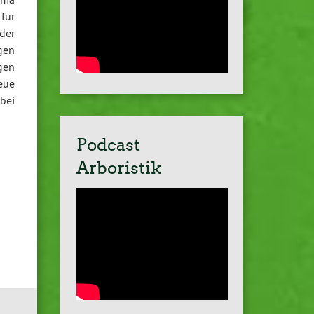
für
der
gen
gen
eue
bei
Podcast
Arboristik