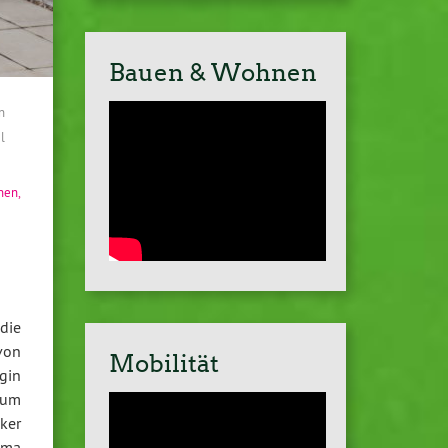
Bauen & Wohnen
n
l
nnen
,
die
von
Mobilität
gin
zum
ker
ema