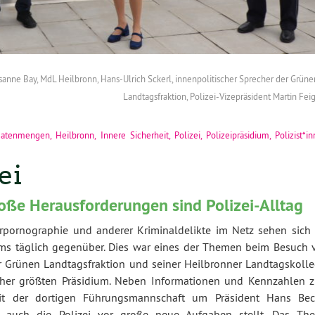
Susanne Bay, MdL Heilbronn, Hans-Ulrich Sckerl, innenpolitischer Sprecher der Grüne
Landtagsfraktion, Polizei-Vizepräsident Martin Feig
atenmengen
,
Heilbronn
,
Innere Sicherheit
,
Polizei
,
Polizeipräsidium
,
Polizist*i
ei
roße Herausforderungen sind Polizei-Alltag
pornographie und anderer Kriminaldelikte im Netz sehen sich 
ums täglich gegenüber. Dies war eines der Themen beim Besuch 
er Grünen Landtagsfraktion und seiner Heilbronner Landtagskolle
 her größten Präsidium. Neben Informationen und Kennzahlen 
it der dortigen Führungsmannschaft um Präsident Hans Bec
e auch die Polizei vor große neue Aufgaben stellt. Das Th