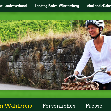
ne Landesverband
Landtag Baden-Württemberg
#ImLändleDahe
m Wahlkreis
Persönliches
Presse