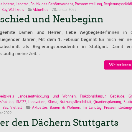
einderat
,
Landtag
,
Politik des Gehörtwerdens
,
Pressemitteilung
,
Regierungspräsi
 Bay
,
Wahlkreis
Aktuelles
28. Januar 2022
schied und Neubeginn
geehrte Damen und Herren, liebe Wegbegleiter*innen in 
kliegenden Jahren, Mit dem 1. Februar beginnt für mich ein ne
sabschnitt als Regierungspräsidentin in Stuttgart. Damit en
släufig meine Zeit…
Weiterlesen 
beitskreis Landesentwicklung und Wohnen
,
Fraktionsklausur
,
Gebäude
,
G
sfraktion
,
IBA'27
,
Innovation
,
Klima
,
Nutzungsflexibilität
,
Quartiersplanung
,
Stutt
e Bay
,
Vielfalt
Aktuelles
,
Bauen & Wohnen
,
Im Landtag
,
Pressemitteilung
uar 2022
er den Dächern Stuttgarts