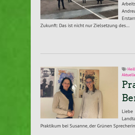
Arbei
Andrea
Ersta
Zukunft: Das ist nicht nur Zielsetzung des…
Heil
Aktuell
Pr
Be
Liebe
Landt
Praktikum bei Susanne, der Grünen Sprecheri