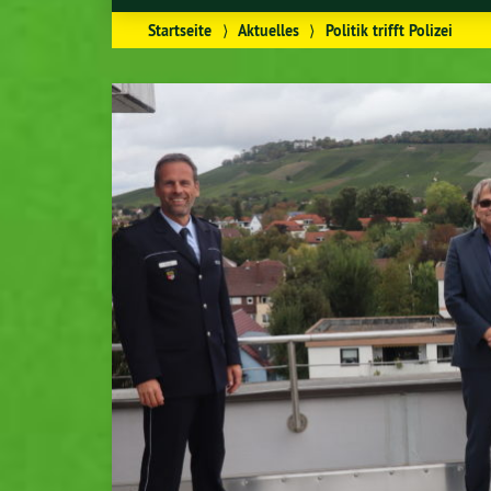
Startseite
⟩
Aktuelles
⟩
Politik trifft Polizei