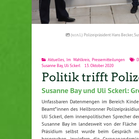
(v.r.n.l.) Polizeipräsident Hans Becker, 
Aktuelles
,
Im Wahlkreis
,
Pressemitteilungen
D
Susanne Bay
,
Uli Sckerl
13. Oktober 2020
Politik trifft Poliz
Susanne Bay und Uli Sckerl: G
Unfassbaren Datenmengen im Bereich Kinder
Beamt*innen des Heilbronner Polizeipräsidi
Uli Sckerl, dem innenpolitischen Sprecher d
Susanne Bay im landesweit von der Fläche
Präsidium selbst wurde beim Gespräch m
besprochen, inwiefern die Coronapandemi