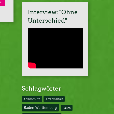
»
Interview: "Ohne
Unterschied"
Schlagwörter
Artenschutz
Artenvielfalt
Baden-Württemberg
Bauen