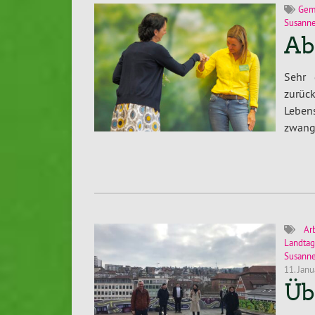
Gem
Susanne
Ab
Sehr 
zurüc
Leben
zwang
Ar
Landtag
Susann
11. Jan
Üb