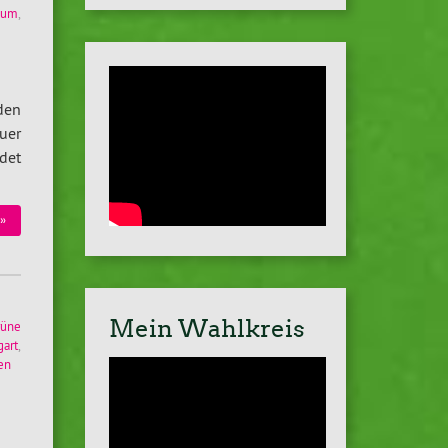
dium
,
den
uer
det
»
Mein Wahlkreis
rüne
gart
,
en