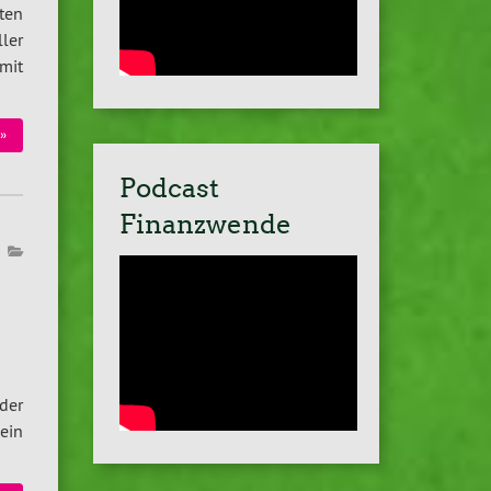
ten
ller
mit
»
Podcast
Finanzwende
der
ein