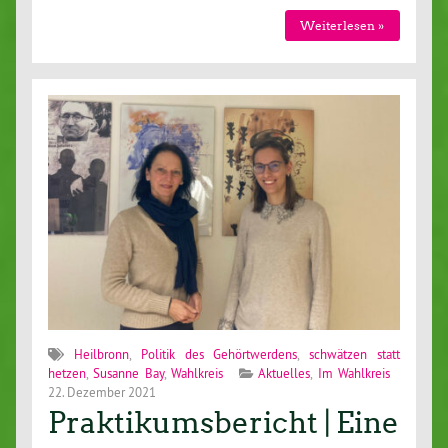
Weiterlesen »
Heilbronn
,
Politik des Gehörtwerdens
,
schwätzen statt
hetzen
,
Susanne Bay
,
Wahlkreis
Aktuelles
,
Im Wahlkreis
22. Dezember 2021
Praktikumsbericht | Eine