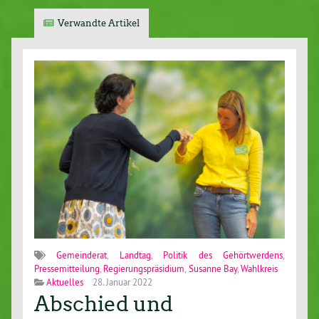
Verwandte Artikel
Gemeinderat
,
Landtag
,
Politik des Gehörtwerdens
,
Pressemitteilung
,
Regierungspräsidium
,
Susanne Bay
,
Wahlkreis
Aktuelles
28. Januar 2022
Abschied und