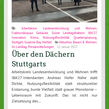
Arbeitskreis Landesentwicklung und Wohnen
,
Fraktionsklausur
,
Gebäude
,
Grüne Landtagsfraktion
,
IBA'27
,
Innovation
,
Klima
,
Nutzungsflexibilität
,
Quartiersplanung
,
Stuttgart
,
Susanne Bay
,
Vielfalt
Aktuelles
,
Bauen & Wohnen
,
Im Landtag
,
Pressemitteilungen
11. Januar 2022
Über den Dächern
Stuttgarts
Arbeitskreis Landesentwicklung und Wohnen trifft
IBA’27-Intendanten Andreas Hofer Nähe statt
Dichte, Nutzungsflexibilität statt struktureller
Erstarrung, bunte Vielfalt statt grauer Monotonie –
Lebensraum mit Zukunft: Das ist nicht nur
Zielsetzung des…