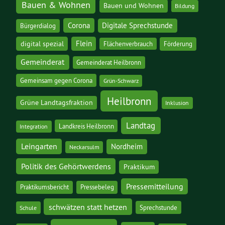
Bauen & Wohnen
Bauen und Wohnen
Bildung
Corona
Digitale Sprechstunde
Bürgerdialog
digital spezial
Flein
Flächenverbrauch
Förderung
Gemeinderat
Gemeinderat Heilbronn
Gemeinsam gegen Corona
Grün-Schwarz
Heilbronn
Grüne Landtagsfraktion
Inklusion
Landtag
Landkreis Heilbronn
Integration
Leingarten
Nordheim
Neckarsulm
Politik des Gehörtwerdens
Praktikum
Pressemitteilung
Praktikumsbericht
Pressebeleg
schwätzen statt hetzen
Sprechstunde
Schule