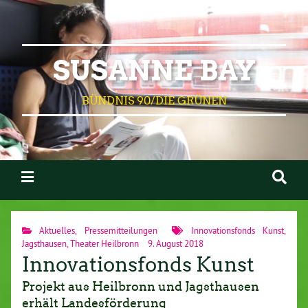
SUSANNE BAY
BÜNDNIS 90/DIE GRÜNEN
Aktuelles
,
Pressemitteilungen
Innovationsfonds Kunst
,
Jagsthausen
,
Theater Heilbronn
9. August 2018
Innovationsfonds Kunst
Projekt aus Heilbronn und Jagsthausen
erhält Landesförderung