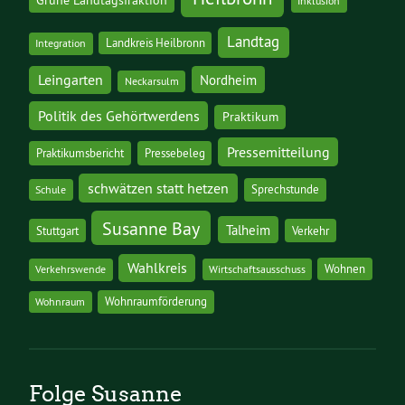
Grüne Landtagsfraktion
Inklusion
Landtag
Landkreis Heilbronn
Integration
Leingarten
Nordheim
Neckarsulm
Politik des Gehörtwerdens
Praktikum
Pressemitteilung
Praktikumsbericht
Pressebeleg
schwätzen statt hetzen
Sprechstunde
Schule
Susanne Bay
Talheim
Stuttgart
Verkehr
Wahlkreis
Wohnen
Verkehrswende
Wirtschaftsausschuss
Wohnraumförderung
Wohnraum
Folge Susanne