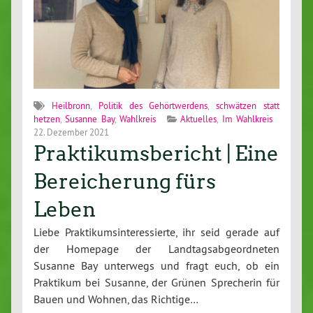
Heilbronn
,
Politik des Gehörtwerdens
,
schwätzen statt
hetzen
,
Susanne Bay
,
Wahlkreis
Aktuelles
,
Im Wahlkreis
22. Dezember 2021
Praktikumsbericht | Eine
Bereicherung fürs
Leben
Liebe Praktikumsinteressierte, ihr seid gerade auf
der Homepage der Landtagsabgeordneten
Susanne Bay unterwegs und fragt euch, ob ein
Praktikum bei Susanne, der Grünen Sprecherin für
Bauen und Wohnen, das Richtige…