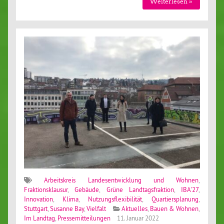
Weiterlesen »
Arbeitskreis Landesentwicklung und Wohnen
,
Fraktionsklausur
,
Gebäude
,
Grüne Landtagsfraktion
,
IBA'27
,
Innovation
,
Klima
,
Nutzungsflexibilität
,
Quartiersplanung
,
Stuttgart
,
Susanne Bay
,
Vielfalt
Aktuelles
,
Bauen & Wohnen
,
Im Landtag
,
Pressemitteilungen
11. Januar 2022