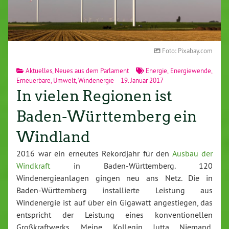
Foto: Pixabay.com
Aktuelles
,
Neues aus dem Parlament
Energie
,
Energiewende
,
Erneuerbare
,
Umwelt
,
Windenergie
19. Januar 2017
In vielen Regionen ist
Baden-Württemberg ein
Windland
2016 war ein erneutes Rekordjahr für den
Ausbau der
Windkraft
in Baden-Württemberg. 120
Windenergieanlagen gingen neu ans Netz. Die in
Baden-Württemberg installierte Leistung aus
Windenergie ist auf über ein Gigawatt angestiegen, das
entspricht der Leistung eines konventionellen
Großkraftwerks. Meine Kollegin Jutta Niemand,