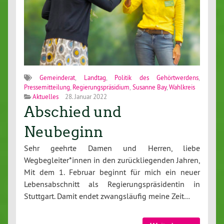
Gemeinderat
,
Landtag
,
Politik des Gehörtwerdens
,
Pressemitteilung
,
Regierungspräsidium
,
Susanne Bay
,
Wahlkreis
Aktuelles
28. Januar 2022
Abschied und
Neubeginn
Sehr geehrte Damen und Herren, liebe
Wegbegleiter*innen in den zurückliegenden Jahren,
Mit dem 1. Februar beginnt für mich ein neuer
Lebensabschnitt als Regierungspräsidentin in
Stuttgart. Damit endet zwangsläufig meine Zeit…