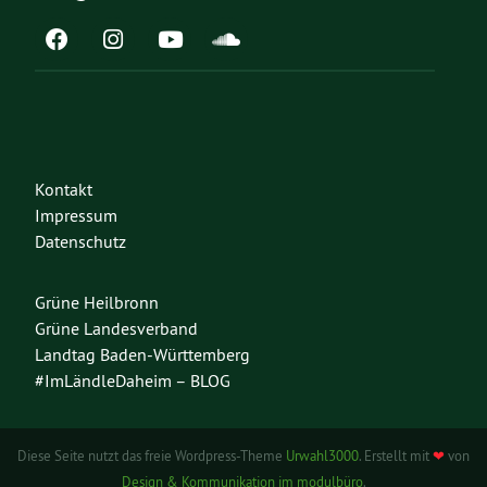
Kontakt
Impressum
Datenschutz
Grüne Heilbronn
Grüne Landesverband
Landtag Baden-Württemberg
#ImLändleDaheim – BLOG
Diese Seite nutzt das freie Wordpress-Theme
Urwahl3000
. Erstellt mit
❤
von
Design & Kommunikation im modulbüro
.