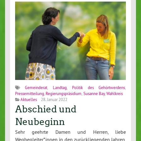
Gemeinderat
,
Landtag
,
Politik des Gehörtwerdens
,
Pressemitteilung
,
Regierungspräsidium
,
Susanne Bay
,
Wahlkreis
Aktuelles
28. Januar 2022
Abschied und
Neubeginn
Sehr geehrte Damen und Herren, liebe
Wegbegleiter*innen in den zurückliegenden Jahren,