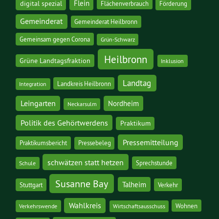
digital spezial
Flein
Flächenverbrauch
Förderung
Gemeinderat
Gemeinderat Heilbronn
Gemeinsam gegen Corona
Grün-Schwarz
Heilbronn
Grüne Landtagsfraktion
Inklusion
Landtag
Landkreis Heilbronn
Integration
Leingarten
Nordheim
Neckarsulm
Politik des Gehörtwerdens
Praktikum
Pressemitteilung
Praktikumsbericht
Pressebeleg
schwätzen statt hetzen
Sprechstunde
Schule
Susanne Bay
Talheim
Stuttgart
Verkehr
Wahlkreis
Wohnen
Verkehrswende
Wirtschaftsausschuss