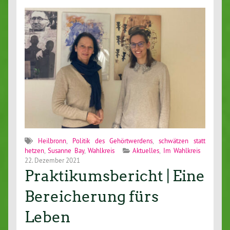
Heilbronn
,
Politik des Gehörtwerdens
,
schwätzen statt
hetzen
,
Susanne Bay
,
Wahlkreis
Aktuelles
,
Im Wahlkreis
22. Dezember 2021
Praktikumsbericht | Eine
Bereicherung fürs
Leben