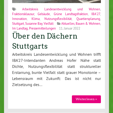
Arbeitskreis Landesentwicklung und Wohnen
,
Fraktionsklausur
,
Gebäude
,
Grüne Landtagsfraktion
,
IBA'27
,
Innovation
,
Klima
,
Nutzungsflexibilität
,
Quartiersplanung
,
Stuttgart
,
Susanne Bay
,
Vielfalt
Aktuelles
,
Bauen & Wohnen
,
Im Landtag
,
Pressemitteilungen
11. Januar 2022
Über den Dächern
Stuttgarts
Arbeitskreis Landesentwicklung und Wohnen trifft
IBA’27-Intendanten Andreas Hofer Nähe statt
Dichte, Nutzungsflexibilität statt struktureller
Erstarrung, bunte Vielfalt statt grauer Monotonie –
Lebensraum mit Zukunft: Das ist nicht nur
Zielsetzung des…
Weiterlesen »