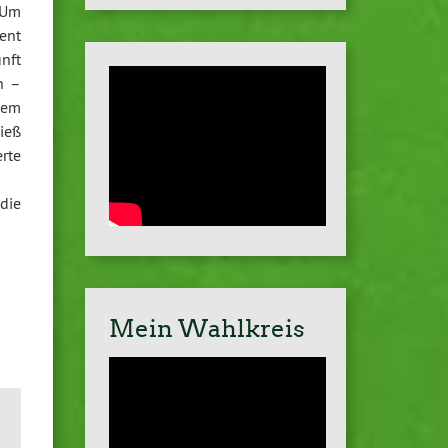
 Um
ent
nft
n –
nem
ieß
rte
die
Mein Wahlkreis