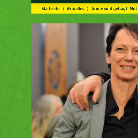
Startseite
⟩
Aktuelles
⟩
Grüne sind gefragt: Mut