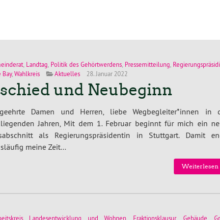
einderat
,
Landtag
,
Politik des Gehörtwerdens
,
Pressemitteilung
,
Regierungspräsi
 Bay
,
Wahlkreis
Aktuelles
28. Januar 2022
schied und Neubeginn
geehrte Damen und Herren, liebe Wegbegleiter*innen in 
kliegenden Jahren, Mit dem 1. Februar beginnt für mich ein ne
sabschnitt als Regierungspräsidentin in Stuttgart. Damit en
släufig meine Zeit…
Weiterlesen 
beitskreis Landesentwicklung und Wohnen
,
Fraktionsklausur
,
Gebäude
,
G