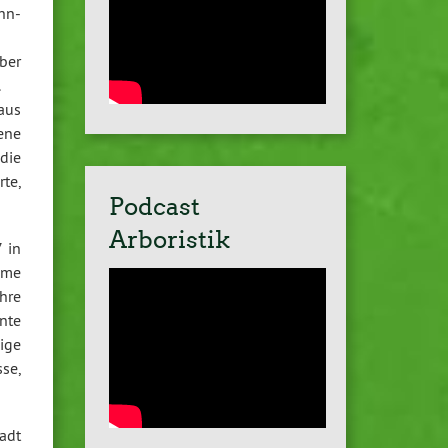
hn-
ber
.
aus
gene
die
rte,
Podcast
Arboristik
 in
eme
hre
nte
zige
se,
adt