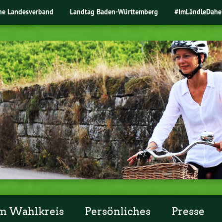
ne Landesverband
Landtag Baden-Württemberg
#ImLändleDahe
m Wahlkreis
Persönliches
Presse