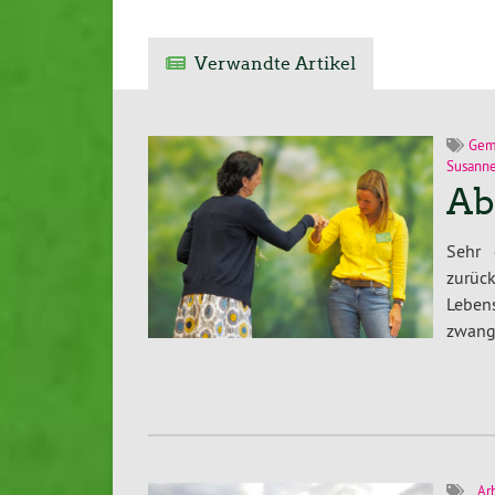
Verwandte Artikel
Gem
Susanne
Ab
Sehr 
zurüc
Leben
zwang
Ar