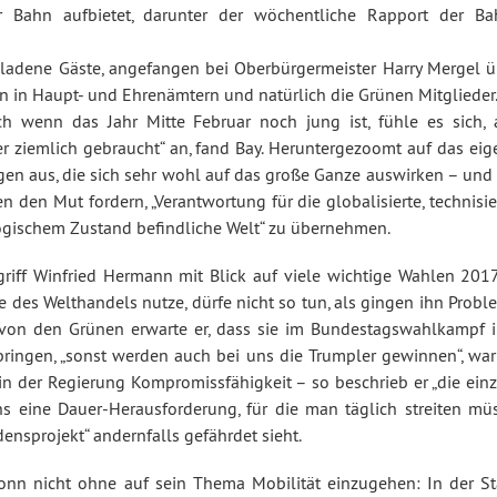
er Bahn aufbietet, darunter der wöchentliche Rapport der Ba
eladene Gäste, angefangen bei Oberbürgermeister Harry Mergel ü
nen in Haupt- und Ehrenämtern und natürlich die Grünen Mitglieder
h wenn das Jahr Mitte Februar noch jung ist, fühle es sich, 
der ziemlich gebraucht“ an, fand Bay. Heruntergezoomt auf das ei
en aus, die sich sehr wohl auf das große Ganze auswirken – und 
 den Mut fordern, „Verantwortung für die globalisierte, technisie
ogischem Zustand befindliche Welt“ zu übernehmen.
iff Winfried Hermann mit Blick auf viele wichtige Wahlen 2017
 des Welthandels nutze, dürfe nicht so tun, als gingen ihn Probl
von den Grünen erwarte er, dass sie im Bundestagswahlkampf i
nbringen, „sonst werden auch bei uns die Trumpler gewinnen“, war
 in der Regierung Kompromissfähigkeit – so beschrieb er „die ein
ns eine Dauer-Herausforderung, für die man täglich streiten müs
densprojekt“ andernfalls gefährdet sieht.
bronn nicht ohne auf sein Thema Mobilität einzugehen: In der St