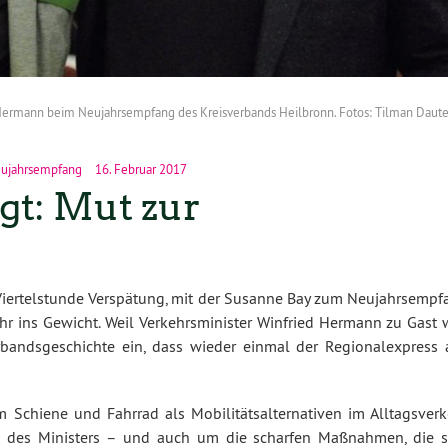
Hermann beim Neujahrsempfang des Kreisverbands Heilbronn. Fotos: Tilman Daute
ujahrsempfang
16. Februar 2017
gt: Mut zur
 Viertelstunde Verspätung, mit der Susanne Bay zum Neujahrsempf
hr ins Gewicht. Weil Verkehrsminister Winfried Hermann zu Gast w
rbandsgeschichte ein, dass wieder einmal der Regionalexpress 
 Schiene und Fahrrad als Mobilitätsalternativen im Alltagsverk
e des Ministers – und auch um die scharfen Maßnahmen, die s