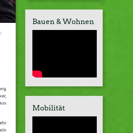
Bauen & Wohnen
l
ang
ar,
aus
Mobilität
ehr
ein