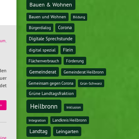
Bauen & Wohnen
Bauen und Wohnen
Bildung
Corona
Bürgerdialog
Digitale Sprechstunde
dium
,
digital spezial
Flein
Flächenverbrauch
Förderung
den
Gemeinderat
Gemeinderat Heilbronn
uer
Gemeinsam gegen Corona
Grün-Schwarz
det
Grüne Landtagsfraktion
Heilbronn
»
Inklusion
Landkreis Heilbronn
Integration
Landtag
Leingarten
rüne