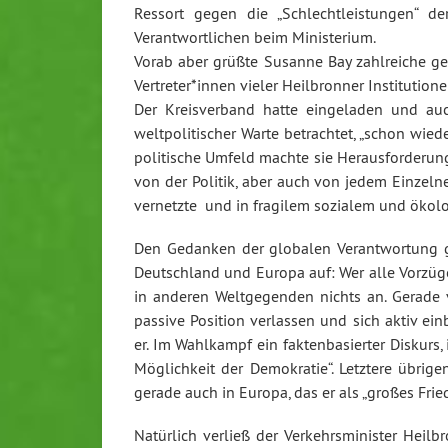
Ressort gegen die „Schlechtleistungen“ d
Verantwortlichen beim Ministerium.
Vorab aber grüßte Susanne Bay zahlreiche g
Vertreter*innen vieler Heilbronner Institutio
Der Kreisverband hatte eingeladen und auc
weltpolitischer Warte betrachtet, „schon wie
politische Umfeld machte sie Herausforderung
von der Politik, aber auch von jedem Einzelnen
vernetzte und in fragilem sozialem und ökol
Den Gedanken der globalen Verantwortung gr
Deutschland und Europa auf: Wer alle Vorzüge
in anderen Weltgegenden nichts an. Gerade 
passive Position verlassen und sich aktiv ei
er. Im Wahlkampf ein faktenbasierter Diskurs,
Möglichkeit der Demokratie“. Letztere übrige
gerade auch in Europa, das er als „großes Frie
Natürlich verließ der Verkehrsminister Heil