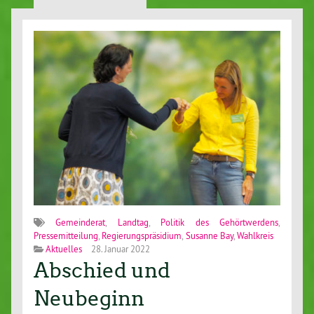
Gemeinderat
,
Landtag
,
Politik des Gehörtwerdens
,
Pressemitteilung
,
Regierungspräsidium
,
Susanne Bay
,
Wahlkreis
Aktuelles
28. Januar 2022
Abschied und
Neubeginn