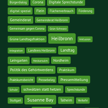
Corona
Digitale Sprechstunde
Bürgerdialog
digital spezial
Flein
Flächenverbrauch
Förderung
Gemeinderat
Gemeinderat Heilbronn
Gemeinsam gegen Corona
Grün-Schwarz
Heilbronn
Grüne Landtagsfraktion
Inklusion
Landtag
Landkreis Heilbronn
Integration
Leingarten
Nordheim
Neckarsulm
Politik des Gehörtwerdens
Praktikum
Pressemitteilung
Praktikumsbericht
Pressebeleg
schwätzen statt hetzen
Sprechstunde
Schule
Susanne Bay
Talheim
Stuttgart
Verkehr