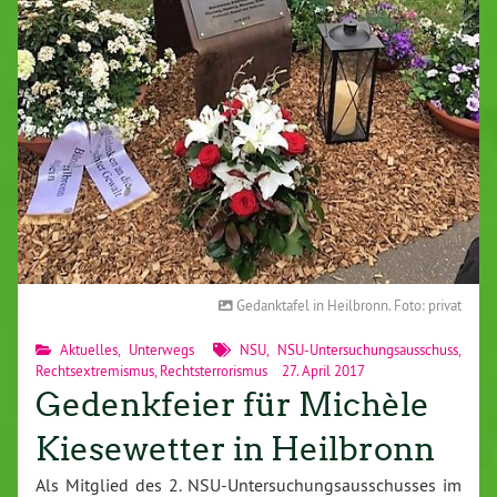
Gedanktafel in Heilbronn. Foto: privat
Aktuelles
,
Unterwegs
NSU
,
NSU-Untersuchungsausschuss
,
Rechtsextremismus
,
Rechtsterrorismus
27. April 2017
Gedenkfeier für Michèle
Kiesewetter in Heilbronn
Als Mitglied des 2. NSU-Untersuchungsausschusses im