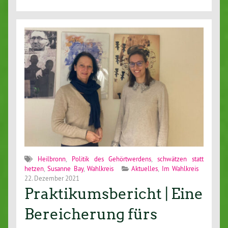
Heilbronn
,
Politik des Gehörtwerdens
,
schwätzen statt
hetzen
,
Susanne Bay
,
Wahlkreis
Aktuelles
,
Im Wahlkreis
22. Dezember 2021
Praktikumsbericht | Eine
Bereicherung fürs