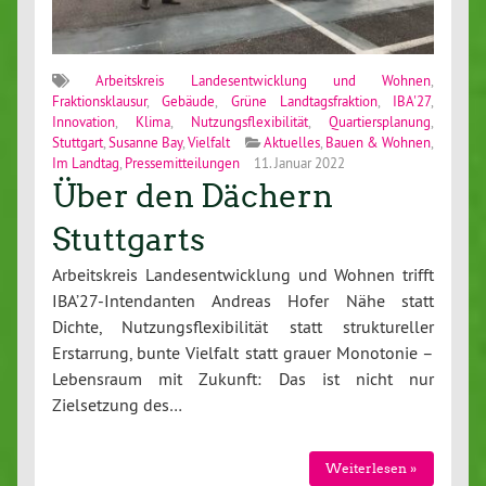
Arbeitskreis Landesentwicklung und Wohnen
,
Fraktionsklausur
,
Gebäude
,
Grüne Landtagsfraktion
,
IBA'27
,
Innovation
,
Klima
,
Nutzungsflexibilität
,
Quartiersplanung
,
Stuttgart
,
Susanne Bay
,
Vielfalt
Aktuelles
,
Bauen & Wohnen
,
Im Landtag
,
Pressemitteilungen
11. Januar 2022
Über den Dächern
Stuttgarts
Arbeitskreis Landesentwicklung und Wohnen trifft
IBA’27-Intendanten Andreas Hofer Nähe statt
Dichte, Nutzungsflexibilität statt struktureller
Erstarrung, bunte Vielfalt statt grauer Monotonie –
Lebensraum mit Zukunft: Das ist nicht nur
Zielsetzung des…
Weiterlesen »