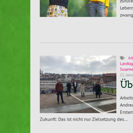
zurüc
Leben
zwang
Ar
Landtag
Susann
11. Jan
Üb
Arbei
Andrea
Ersta
Zukunft: Das ist nicht nur Zielsetzung des…