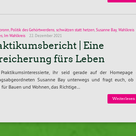
bronn
,
Politik des Gehörtwerdens
,
schwätzen statt hetzen
,
Susanne Bay
,
Wahlkreis
es
,
Im Wahlkreis
22. Dezember 2021
aktikumsbericht | Eine
reicherung fürs Leben
 Praktikumsinteressierte, ihr seid gerade auf der Homepage 
agsabgeordneten Susanne Bay unterwegs und fragt euch, ob 
n für Bauen und Wohnen, das Richtige…
Weiterlesen 