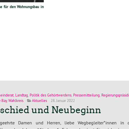
lse für den Wohnungsbau in
einderat
,
Landtag
,
Politik des Gehörtwerdens
,
Pressemitteilung
,
Regierungspräsi
 Bay
,
Wahlkreis
Aktuelles
28. Januar 2022
schied und Neubeginn
geehrte Damen und Herren, liebe Wegbegleiter*innen in 