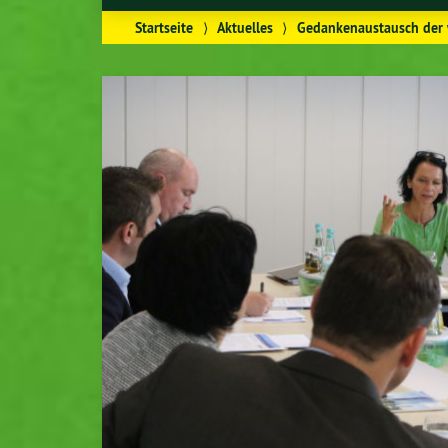
Startseite
⟩
Aktuelles
⟩
Gedankenaustausch der 