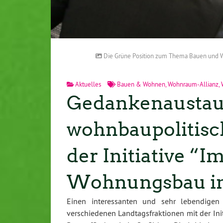
Die Grüne Position zum Thema Bauen und Wo
Aktuelles
Bauen & Wohnen
,
Wohnraum-Allianz
,
Gedankenaustau
wohnbaupolitisc
der Initiative “I
Wohnungsbau i
Einen interessanten und sehr lebendigen
verschiedenen Landtagsfraktionen mit der In