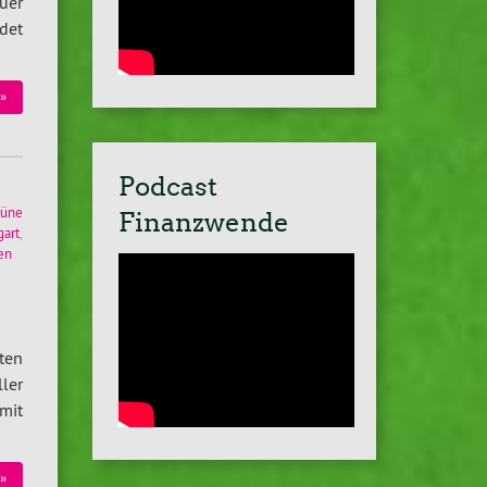
uer
det
»
Podcast
rüne
Finanzwende
gart
,
en
ten
ller
mit
»