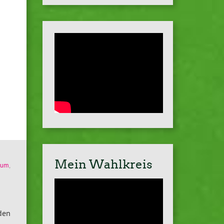
Mein Wahlkreis
dium
,
den