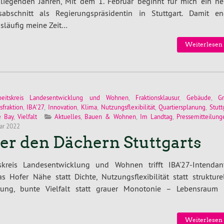
kliegenden Jahren, Mit dem 1. Februar beginnt für mich ein ne
sabschnitt als Regierungspräsidentin in Stuttgart. Damit en
släufig meine Zeit…
Weiterlesen 
beitskreis Landesentwicklung und Wohnen
,
Fraktionsklausur
,
Gebäude
,
G
sfraktion
,
IBA'27
,
Innovation
,
Klima
,
Nutzungsflexibilität
,
Quartiersplanung
,
Stutt
e Bay
,
Vielfalt
Aktuelles
,
Bauen & Wohnen
,
Im Landtag
,
Pressemitteilung
uar 2022
er den Dächern Stuttgarts
tskreis Landesentwicklung und Wohnen trifft IBA’27-Intendan
s Hofer Nähe statt Dichte, Nutzungsflexibilität statt strukture
rrung, bunte Vielfalt statt grauer Monotonie – Lebensraum 
Weiterlesen 