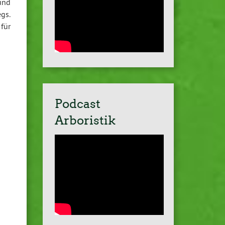
 und
gs.
für
Podcast
Arboristik