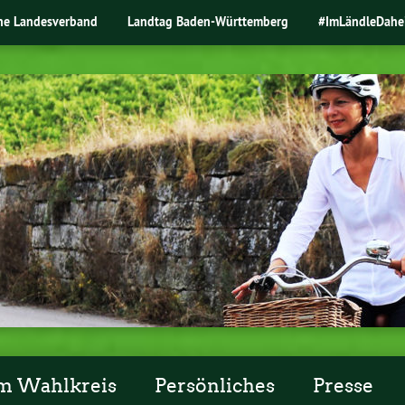
ne Landesverband
Landtag Baden-Württemberg
#ImLändleDahe
m Wahlkreis
Persönliches
Presse