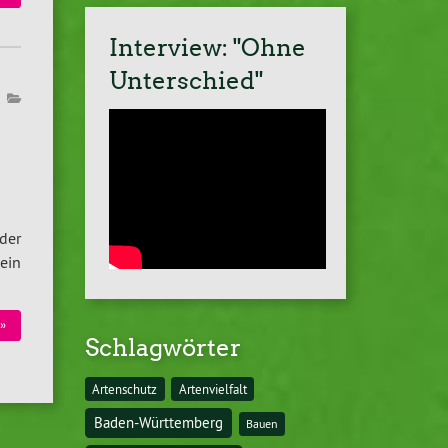
Interview: "Ohne
Unterschied"
der
ein
»
Schlagwörter
Artenschutz
Artenvielfalt
Baden-Württemberg
Bauen