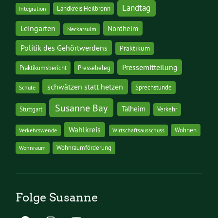
Landtag
Landkreis Heilbronn
Integration
Leingarten
Nordheim
Neckarsulm
Politik des Gehörtwerdens
Praktikum
Pressemitteilung
Praktikumsbericht
Pressebeleg
schwätzen statt hetzen
Sprechstunde
Schule
Susanne Bay
Talheim
Stuttgart
Verkehr
Wahlkreis
Wohnen
Verkehrswende
Wirtschaftsausschuss
Wohnraumförderung
Wohnraum
Folge Susanne