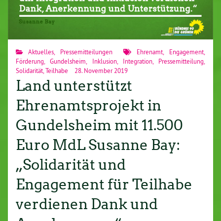
Aktuelles
,
Pressemitteilungen
Ehrenamt
,
Engagement
,
Förderung
,
Gundelsheim
,
Inklusion
,
Integration
,
Pressemitteilung
,
Solidarität
,
Teilhabe
28. November 2019
Land unterstützt
Ehrenamtsprojekt in
Gundelsheim mit 11.500
Euro MdL Susanne Bay:
„Solidarität und
Engagement für Teilhabe
verdienen Dank und