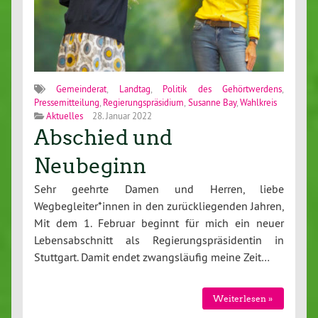
Gemeinderat
,
Landtag
,
Politik des Gehörtwerdens
,
Pressemitteilung
,
Regierungspräsidium
,
Susanne Bay
,
Wahlkreis
Aktuelles
28. Januar 2022
Abschied und
Neubeginn
Sehr geehrte Damen und Herren, liebe
Wegbegleiter*innen in den zurückliegenden Jahren,
Mit dem 1. Februar beginnt für mich ein neuer
Lebensabschnitt als Regierungspräsidentin in
Stuttgart. Damit endet zwangsläufig meine Zeit…
Weiterlesen »