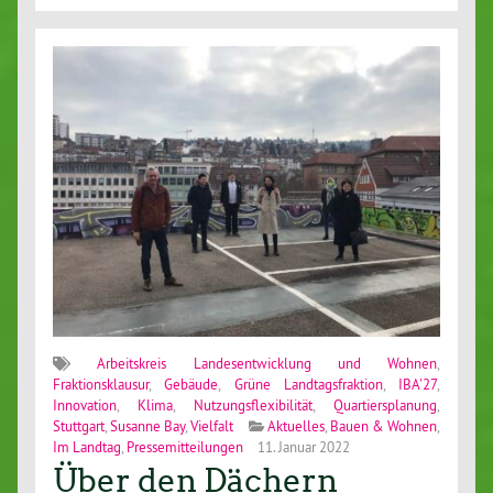
Arbeitskreis Landesentwicklung und Wohnen
,
Fraktionsklausur
,
Gebäude
,
Grüne Landtagsfraktion
,
IBA'27
,
Innovation
,
Klima
,
Nutzungsflexibilität
,
Quartiersplanung
,
Stuttgart
,
Susanne Bay
,
Vielfalt
Aktuelles
,
Bauen & Wohnen
,
Im Landtag
,
Pressemitteilungen
11. Januar 2022
Über den Dächern