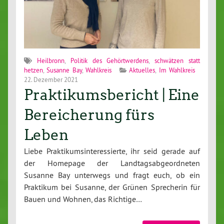
Heilbronn
,
Politik des Gehörtwerdens
,
schwätzen statt
hetzen
,
Susanne Bay
,
Wahlkreis
Aktuelles
,
Im Wahlkreis
22. Dezember 2021
Praktikumsbericht | Eine
Bereicherung fürs
Leben
Liebe Praktikumsinteressierte, ihr seid gerade auf
der Homepage der Landtagsabgeordneten
Susanne Bay unterwegs und fragt euch, ob ein
Praktikum bei Susanne, der Grünen Sprecherin für
Bauen und Wohnen, das Richtige…