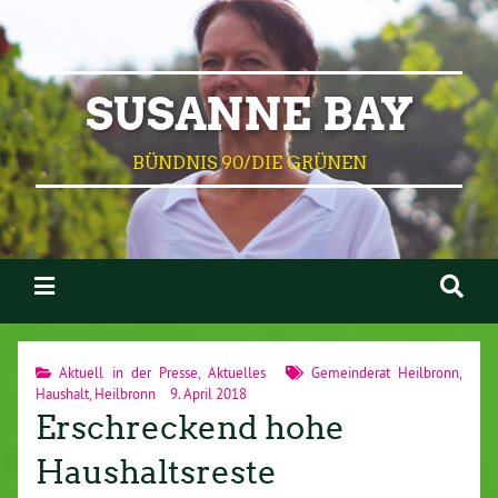
SUSANNE BAY
BÜNDNIS 90/DIE GRÜNEN
Aktuell in der Presse
,
Aktuelles
Gemeinderat Heilbronn
,
Haushalt
,
Heilbronn
9. April 2018
Erschreckend hohe
Haushaltsreste