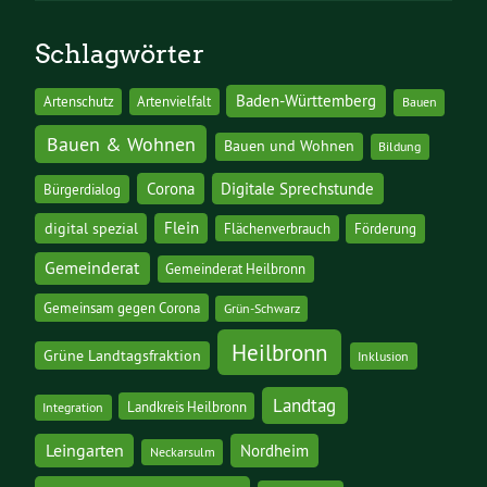
Schlagwörter
Baden-Württemberg
Artenschutz
Artenvielfalt
Bauen
Bauen & Wohnen
Bauen und Wohnen
Bildung
Corona
Digitale Sprechstunde
Bürgerdialog
digital spezial
Flein
Flächenverbrauch
Förderung
Gemeinderat
Gemeinderat Heilbronn
Gemeinsam gegen Corona
Grün-Schwarz
Heilbronn
Grüne Landtagsfraktion
Inklusion
Landtag
Landkreis Heilbronn
Integration
Leingarten
Nordheim
Neckarsulm