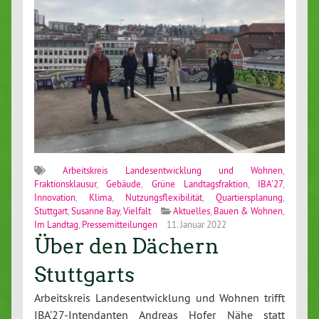
Arbeitskreis Landesentwicklung und Wohnen
,
Fraktionsklausur
,
Gebäude
,
Grüne Landtagsfraktion
,
IBA'27
,
Innovation
,
Klima
,
Nutzungsflexibilität
,
Quartiersplanung
,
Stuttgart
,
Susanne Bay
,
Vielfalt
Aktuelles
,
Bauen & Wohnen
,
Im Landtag
,
Pressemitteilungen
11. Januar 2022
Über den Dächern
Stuttgarts
Arbeitskreis Landesentwicklung und Wohnen trifft
IBA’27-Intendanten Andreas Hofer Nähe statt