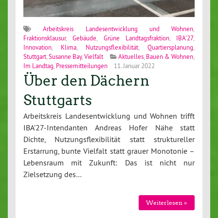
Arbeitskreis Landesentwicklung und Wohnen
,
Fraktionsklausur
,
Gebäude
,
Grüne Landtagsfraktion
,
IBA'27
,
Innovation
,
Klima
,
Nutzungsflexibilität
,
Quartiersplanung
,
Stuttgart
,
Susanne Bay
,
Vielfalt
Aktuelles
,
Bauen & Wohnen
,
Im Landtag
,
Pressemitteilungen
11. Januar 2022
Über den Dächern
Stuttgarts
Arbeitskreis Landesentwicklung und Wohnen trifft
IBA’27-Intendanten Andreas Hofer Nähe statt
Dichte, Nutzungsflexibilität statt struktureller
Erstarrung, bunte Vielfalt statt grauer Monotonie –
Lebensraum mit Zukunft: Das ist nicht nur
Zielsetzung des…
Weiterlesen »