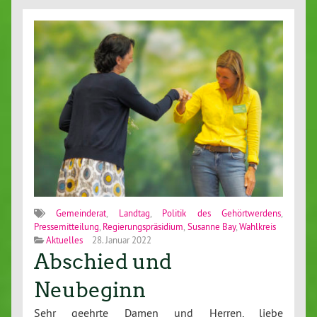
Gemeinderat
,
Landtag
,
Politik des Gehörtwerdens
,
Pressemitteilung
,
Regierungspräsidium
,
Susanne Bay
,
Wahlkreis
Aktuelles
28. Januar 2022
Abschied und
Neubeginn
Sehr geehrte Damen und Herren, liebe