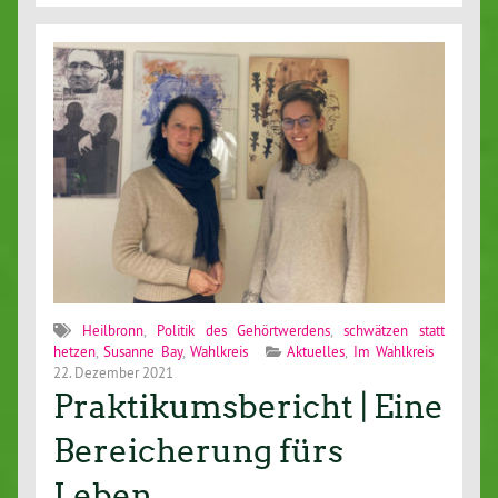
Heilbronn
,
Politik des Gehörtwerdens
,
schwätzen statt
hetzen
,
Susanne Bay
,
Wahlkreis
Aktuelles
,
Im Wahlkreis
22. Dezember 2021
Praktikumsbericht | Eine
Bereicherung fürs
Leben