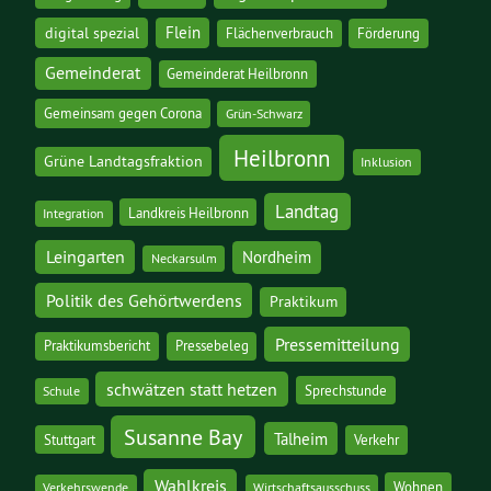
digital spezial
Flein
Flächenverbrauch
Förderung
Gemeinderat
Gemeinderat Heilbronn
Gemeinsam gegen Corona
Grün-Schwarz
Heilbronn
Grüne Landtagsfraktion
Inklusion
Landtag
Landkreis Heilbronn
Integration
Leingarten
Nordheim
Neckarsulm
Politik des Gehörtwerdens
Praktikum
Pressemitteilung
Praktikumsbericht
Pressebeleg
schwätzen statt hetzen
Sprechstunde
Schule
Susanne Bay
Talheim
Stuttgart
Verkehr
Wahlkreis
Wohnen
Verkehrswende
Wirtschaftsausschuss