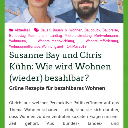
Aktuelles
Bauen
,
Bauen & Wohnen
,
Baupolitik
,
Baupreise
,
Bundestag
,
Kommunen
,
Landtag
,
Mietpreisbindung
,
Mietwohnraum
,
Wohnraum
,
Wohnraumentwicklung
,
Wohnraumförderung
,
Wohnraumoffensive
,
Wohnungsnot
14. Mai 2019
Susanne Bay und Chris
Kühn: Wie wird Wohnen
(wieder) bezahlbar?
Grüne Rezepte für bezahlbares Wohnen
Gleich, aus welcher Perspektive Politiker*innen auf das
Thema Wohnen schauen – einig sind sie sich darüber,
dass Wohnen zu den zentralen sozialen Fragen unserer
Zeit gehört. Aus bundes-, landes- und