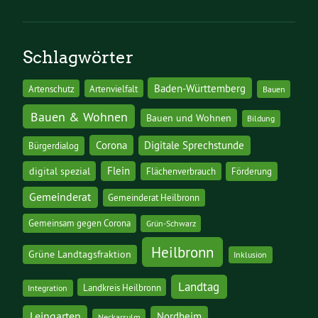
Schlagwörter
Baden-Württemberg
Artenschutz
Artenvielfalt
Bauen
Bauen & Wohnen
Bauen und Wohnen
Bildung
Corona
Digitale Sprechstunde
Bürgerdialog
digital spezial
Flein
Flächenverbrauch
Förderung
Gemeinderat
Gemeinderat Heilbronn
Gemeinsam gegen Corona
Grün-Schwarz
Heilbronn
Grüne Landtagsfraktion
Inklusion
Landtag
Landkreis Heilbronn
Integration
Leingarten
Nordheim
Neckarsulm