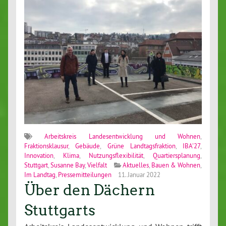
Arbeitskreis Landesentwicklung und Wohnen
,
Fraktionsklausur
,
Gebäude
,
Grüne Landtagsfraktion
,
IBA'27
,
Innovation
,
Klima
,
Nutzungsflexibilität
,
Quartiersplanung
,
Stuttgart
,
Susanne Bay
,
Vielfalt
Aktuelles
,
Bauen & Wohnen
,
Im Landtag
,
Pressemitteilungen
11. Januar 2022
Über den Dächern
Stuttgarts