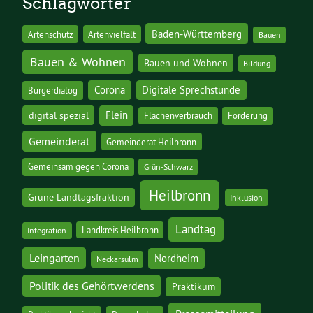
Schlagwörter
Baden-Württemberg
Artenschutz
Artenvielfalt
Bauen
Bauen & Wohnen
Bauen und Wohnen
Bildung
Corona
Digitale Sprechstunde
Bürgerdialog
digital spezial
Flein
Flächenverbrauch
Förderung
Gemeinderat
Gemeinderat Heilbronn
Gemeinsam gegen Corona
Grün-Schwarz
Heilbronn
Grüne Landtagsfraktion
Inklusion
Landtag
Landkreis Heilbronn
Integration
Leingarten
Nordheim
Neckarsulm
Politik des Gehörtwerdens
Praktikum