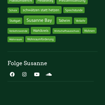
Pressemitteilung
Praktikumsbericht
Pressebeleg
schwätzen statt hetzen
Sprechstunde
Schule
Susanne Bay
Talheim
Stuttgart
Verkehr
Wahlkreis
Wohnen
Verkehrswende
Wirtschaftsausschuss
Wohnraumförderung
Wohnraum
Folge Susanne