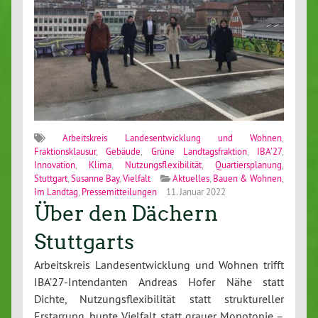
Arbeitskreis Landesentwicklung und Wohnen
,
Fraktionsklausur
,
Gebäude
,
Grüne Landtagsfraktion
,
IBA'27
,
Innovation
,
Klima
,
Nutzungsflexibilität
,
Quartiersplanung
,
Stuttgart
,
Susanne Bay
,
Vielfalt
Aktuelles
,
Bauen & Wohnen
,
Im Landtag
,
Pressemitteilungen
11. Januar 2022
Über den Dächern
Stuttgarts
Arbeitskreis Landesentwicklung und Wohnen trifft
IBA’27-Intendanten Andreas Hofer Nähe statt
Dichte, Nutzungsflexibilität statt struktureller
Erstarrung, bunte Vielfalt statt grauer Monotonie –