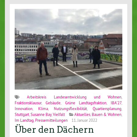
Arbeitskreis Landesentwicklung und Wohnen
,
Fraktionsklausur
,
Gebäude
,
Grüne Landtagsfraktion
,
IBA'27
,
Innovation
,
Klima
,
Nutzungsflexibilität
,
Quartiersplanung
,
Stuttgart
,
Susanne Bay
,
Vielfalt
Aktuelles
,
Bauen & Wohnen
,
Im Landtag
,
Pressemitteilungen
11. Januar 2022
Über den Dächern