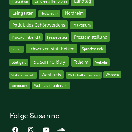
Landtag
Landkreis Heilbronn
Integration
Leingarten
Nordheim
Neckarsulm
Politik des Gehörtwerdens
Praktikum
Pressemitteilung
Praktikumsbericht
Pressebeleg
schwätzen statt hetzen
Sprechstunde
Schule
Susanne Bay
Talheim
Stuttgart
Verkehr
Wahlkreis
Wohnen
Verkehrswende
Wirtschaftsausschuss
Wohnraumförderung
Wohnraum
Folge Susanne