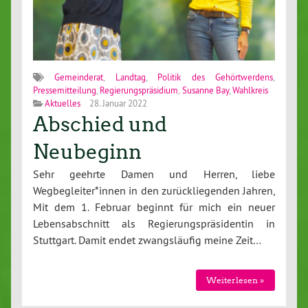
Gemeinderat
,
Landtag
,
Politik des Gehörtwerdens
,
Pressemitteilung
,
Regierungspräsidium
,
Susanne Bay
,
Wahlkreis
Aktuelles
28. Januar 2022
Abschied und
Neubeginn
Sehr geehrte Damen und Herren, liebe
Wegbegleiter*innen in den zurückliegenden Jahren,
Mit dem 1. Februar beginnt für mich ein neuer
Lebensabschnitt als Regierungspräsidentin in
Stuttgart. Damit endet zwangsläufig meine Zeit…
Weiterlesen »