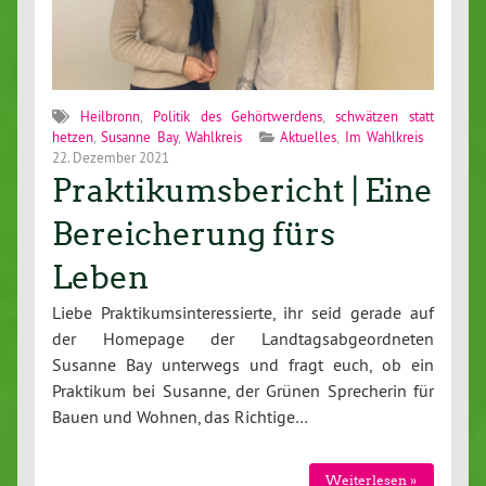
Heilbronn
,
Politik des Gehörtwerdens
,
schwätzen statt
hetzen
,
Susanne Bay
,
Wahlkreis
Aktuelles
,
Im Wahlkreis
22. Dezember 2021
Praktikumsbericht | Eine
Bereicherung fürs
Leben
Liebe Praktikumsinteressierte, ihr seid gerade auf
der Homepage der Landtagsabgeordneten
Susanne Bay unterwegs und fragt euch, ob ein
Praktikum bei Susanne, der Grünen Sprecherin für
Bauen und Wohnen, das Richtige…
Weiterlesen »