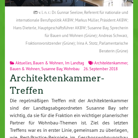
v. l. n. r.: Dr. Gunnar Seelow, Referent für nationale und
internationale Berufspolitik AKBW; Markus Müller, Präsident AKBW;
Hans Dieterle, Hauptgeschäftsführer AKBW; Susanne Bay, Sprecherin
für Bauen und Wohnen (Grüne); Andreas Schwarz,
Fraktionsvorsitzender (Grüne); Irina A. Stotz, Parlamentarische
Beraterin (Grüne)
Aktuelles
,
Bauen & Wohnen
,
Im Landtag
Architektenkammer
,
Bauen & Wohnen
,
Susanne Bay
,
Wohnbau
26. September 2018
Architektenkammer-
Treffen
Die regelmäßigen Treffen mit der Architektenkammer
sind der Landtagsabgeordneten Susanne Bay sehr
wichtig, da sie für die Fraktion ein wichtiger planerischer
Partner für Wohnbau-Themen ist. Ziel des letzten
Treffens war es in erster Linie, gemeinsam zu überlegen,
wie Best-Practice-Beispiele im Geschosswohnungsbau