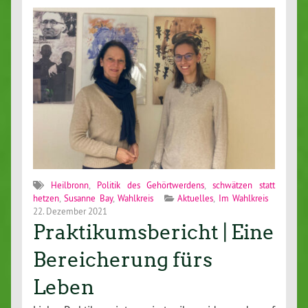
Heilbronn
,
Politik des Gehörtwerdens
,
schwätzen statt
hetzen
,
Susanne Bay
,
Wahlkreis
Aktuelles
,
Im Wahlkreis
22. Dezember 2021
Praktikumsbericht | Eine
Bereicherung fürs
Leben