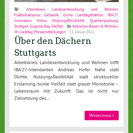
Arbeitskreis Landesentwicklung und Wohnen
,
Fraktionsklausur
,
Gebäude
,
Grüne Landtagsfraktion
,
IBA'27
,
Innovation
,
Klima
,
Nutzungsflexibilität
,
Quartiersplanung
,
Stuttgart
,
Susanne Bay
,
Vielfalt
Aktuelles
,
Bauen & Wohnen
,
Im Landtag
,
Pressemitteilungen
11. Januar 2022
Über den Dächern
Stuttgarts
Arbeitskreis Landesentwicklung und Wohnen trifft
IBA’27-Intendanten Andreas Hofer Nähe statt
Dichte, Nutzungsflexibilität statt struktureller
Erstarrung, bunte Vielfalt statt grauer Monotonie –
Lebensraum mit Zukunft: Das ist nicht nur
Zielsetzung des…
Weiterlesen »