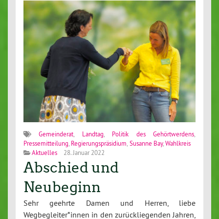
Gemeinderat
,
Landtag
,
Politik des Gehörtwerdens
,
Pressemitteilung
,
Regierungspräsidium
,
Susanne Bay
,
Wahlkreis
Aktuelles
28. Januar 2022
Abschied und
Neubeginn
Sehr geehrte Damen und Herren, liebe
Wegbegleiter*innen in den zurückliegenden Jahren,