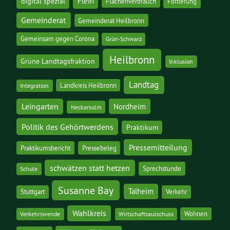
digital spezial
Flein
Flächenverbrauch
Förderung
Gemeinderat
Gemeinderat Heilbronn
Gemeinsam gegen Corona
Grün-Schwarz
Heilbronn
Grüne Landtagsfraktion
Inklusion
Landtag
Landkreis Heilbronn
Integration
Leingarten
Nordheim
Neckarsulm
Politik des Gehörtwerdens
Praktikum
Pressemitteilung
Praktikumsbericht
Pressebeleg
schwätzen statt hetzen
Sprechstunde
Schule
Susanne Bay
Talheim
Stuttgart
Verkehr
Wahlkreis
Wohnen
Verkehrswende
Wirtschaftsausschuss