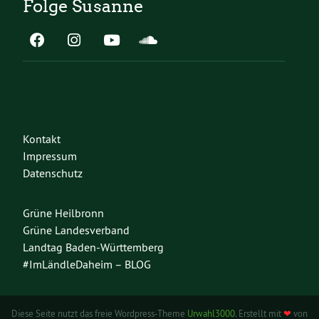
Folge Susanne
Kontakt
Impressum
Datenschutz
Grüne Heilbronn
Grüne Landesverband
Landtag Baden-Württemberg
#ImLändleDaheim – BLOG
Diese Seite nutzt das freie Wordpress-Theme
Urwahl3000
. Erstellt mit
❤
von