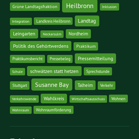
Heilbronn
Grüne Landtagsfraktion
Inklusion
Landtag
Landkreis Heilbronn
Integration
Leingarten
Nordheim
Neckarsulm
Politik des Gehörtwerdens
Praktikum
Pressemitteilung
Praktikumsbericht
Pressebeleg
schwätzen statt hetzen
Sprechstunde
Schule
Susanne Bay
Talheim
Stuttgart
Verkehr
Wahlkreis
Wohnen
Verkehrswende
Wirtschaftsausschuss
Wohnraumförderung
Wohnraum