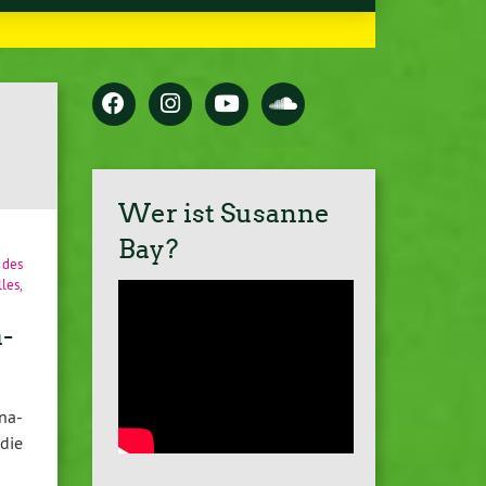
Wer ist Susanne
Bay?
 des
lles
,
-
na-
die