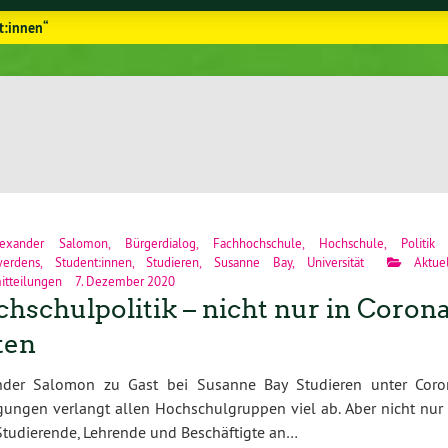
t:innen“
lexander Salomon
,
Bürgerdialog
,
Fachhochschule
,
Hochschule
,
Politik
werdens
,
Student:innen
,
Studieren
,
Susanne Bay
,
Universität
Aktue
itteilungen
7. Dezember 2020
hschulpolitik – nicht nur in Corona
ten
nder Salomon zu Gast bei Susanne Bay Studieren unter Coro
ungen verlangt allen Hochschulgruppen viel ab. Aber nicht nur 
tudierende, Lehrende und Beschäftigte an…