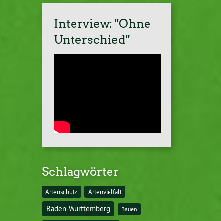
Interview: "Ohne
Unterschied"
Schlagwörter
Artenschutz
Artenvielfalt
Baden-Württemberg
Bauen