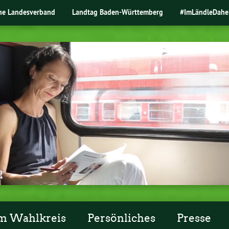
ne Landesverband
Landtag Baden-Württemberg
#ImLändleDahe
m Wahlkreis
Persönliches
Presse