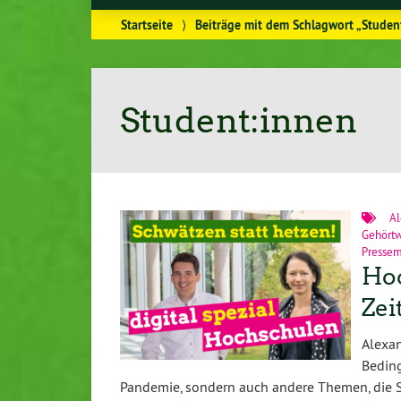
Startseite
⟩
Beiträge mit dem Schlagwort „Studen
Student:innen
A
Gehört
Pressem
Hoc
Zei
Alexa
Beding
Pandemie, sondern auch andere Themen, die S