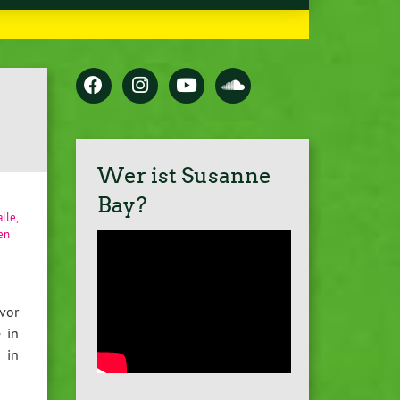
Wer ist Susanne
Bay?
alle
,
en
 vor
 in
 in