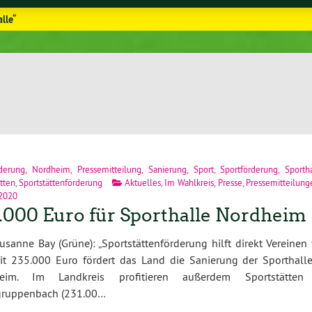
lle“
derung
,
Nordheim
,
Pressemitteilung
,
Sanierung
,
Sport
,
Sportförderung
,
Sporth
tten
,
Sportstättenförderung
Aktuelles
,
Im Wahlkreis
,
Presse
,
Pressemitteilung
 2020
.000 Euro für Sporthalle Nordheim
sanne Bay (Grüne): „Sportstättenförderung hilft direkt Vereinen
it 235.000 Euro fördert das Land die Sanierung der Sporthalle
eim. Im Landkreis profitieren außerdem Sportstätten
gruppenbach (231.00…