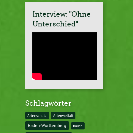
Interview: "Ohne
Unterschied"
Schlagwörter
Artenschutz
Artenvielfalt
Baden-Württemberg
Bauen