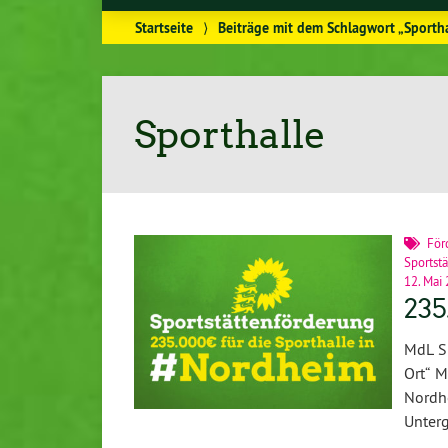
Startseite
⟩
Beiträge mit dem Schlagwort „Sportha
Sporthalle
För
Sportstä
12. Mai
235
MdL Su
Ort“ M
Nordh
Unter