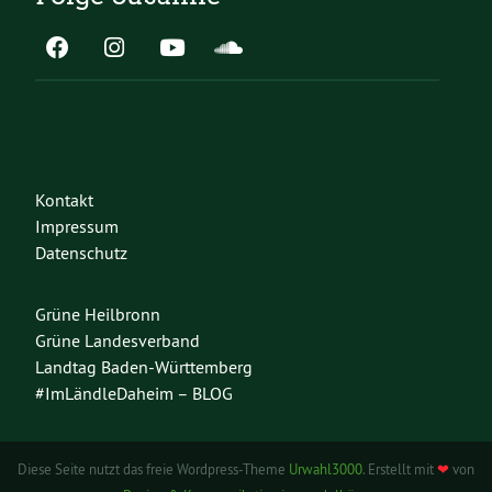
Kontakt
Impressum
Datenschutz
Grüne Heilbronn
Grüne Landesverband
Landtag Baden-Württemberg
#ImLändleDaheim – BLOG
Diese Seite nutzt das freie Wordpress-Theme
Urwahl3000
. Erstellt mit
❤
von