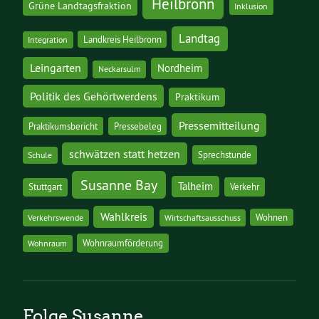
Heilbronn
Grüne Landtagsfraktion
Inklusion
Landtag
Landkreis Heilbronn
Integration
Leingarten
Nordheim
Neckarsulm
Politik des Gehörtwerdens
Praktikum
Pressemitteilung
Praktikumsbericht
Pressebeleg
schwätzen statt hetzen
Sprechstunde
Schule
Susanne Bay
Talheim
Stuttgart
Verkehr
Wahlkreis
Wohnen
Verkehrswende
Wirtschaftsausschuss
Wohnraumförderung
Wohnraum
Folge Susanne