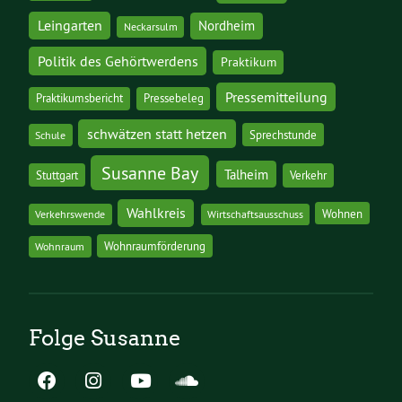
Leingarten
Nordheim
Neckarsulm
Politik des Gehörtwerdens
Praktikum
Pressemitteilung
Praktikumsbericht
Pressebeleg
schwätzen statt hetzen
Sprechstunde
Schule
Susanne Bay
Talheim
Stuttgart
Verkehr
Wahlkreis
Wohnen
Verkehrswende
Wirtschaftsausschuss
Wohnraumförderung
Wohnraum
Folge Susanne