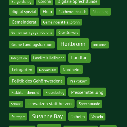
Corona
Digitale Sprechstunde
Bürgerdialog
digital spezial
Flein
Flächenverbrauch
Förderung
Gemeinderat
Gemeinderat Heilbronn
Gemeinsam gegen Corona
Grün-Schwarz
Heilbronn
Grüne Landtagsfraktion
Inklusion
Landtag
Landkreis Heilbronn
Integration
Leingarten
Nordheim
Neckarsulm
Politik des Gehörtwerdens
Praktikum
Pressemitteilung
Praktikumsbericht
Pressebeleg
schwätzen statt hetzen
Sprechstunde
Schule
Susanne Bay
Talheim
Stuttgart
Verkehr