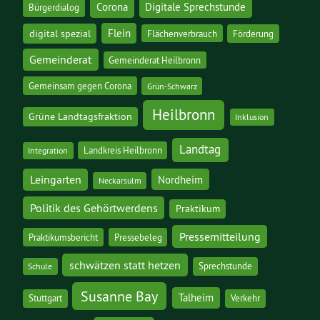
Corona
Digitale Sprechstunde
Bürgerdialog
digital spezial
Flein
Flächenverbrauch
Förderung
Gemeinderat
Gemeinderat Heilbronn
Gemeinsam gegen Corona
Grün-Schwarz
Heilbronn
Grüne Landtagsfraktion
Inklusion
Landtag
Landkreis Heilbronn
Integration
Leingarten
Nordheim
Neckarsulm
Politik des Gehörtwerdens
Praktikum
Pressemitteilung
Praktikumsbericht
Pressebeleg
schwätzen statt hetzen
Sprechstunde
Schule
Susanne Bay
Talheim
Stuttgart
Verkehr