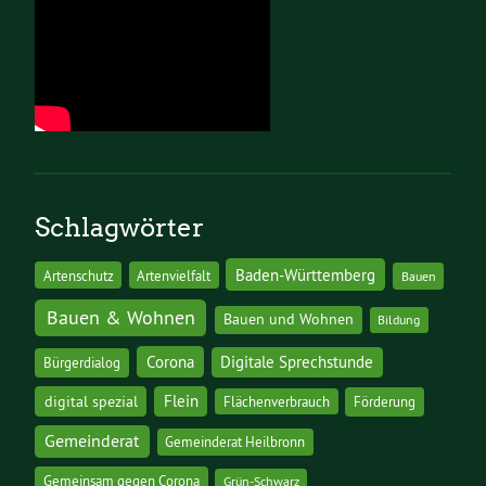
Schlagwörter
Baden-Württemberg
Artenschutz
Artenvielfalt
Bauen
Bauen & Wohnen
Bauen und Wohnen
Bildung
Corona
Digitale Sprechstunde
Bürgerdialog
digital spezial
Flein
Flächenverbrauch
Förderung
Gemeinderat
Gemeinderat Heilbronn
Gemeinsam gegen Corona
Grün-Schwarz