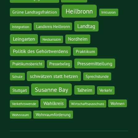
Heilbronn
Grüne Landtagsfraktion
Inklusion
Landtag
Landkreis Heilbronn
Integration
Leingarten
Nordheim
Neckarsulm
Politik des Gehörtwerdens
Praktikum
Pressemitteilung
Praktikumsbericht
Pressebeleg
schwätzen statt hetzen
Sprechstunde
Schule
Susanne Bay
Talheim
Stuttgart
Verkehr
Wahlkreis
Wohnen
Verkehrswende
Wirtschaftsausschuss
Wohnraumförderung
Wohnraum