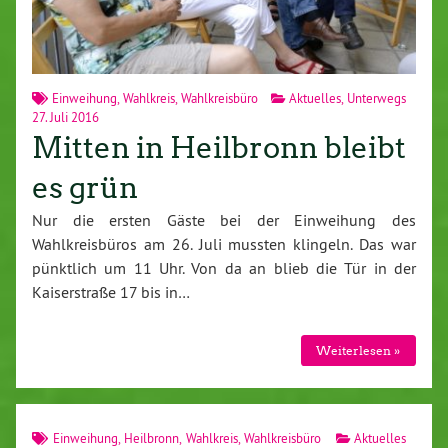
Einweihung
,
Wahlkreis
,
Wahlkreisbüro
Aktuelles
,
Unterwegs
27. Juli 2016
Mitten in Heilbronn bleibt
es grün
Nur die ersten Gäste bei der Einweihung des
Wahlkreisbüros am 26. Juli mussten klingeln. Das war
pünktlich um 11 Uhr. Von da an blieb die Tür in der
Kaiserstraße 17 bis in…
Weiterlesen »
Einweihung
,
Heilbronn
,
Wahlkreis
,
Wahlkreisbüro
Aktuelles