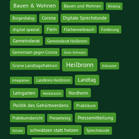
Bauen & Wohnen
Bauen und Wohnen
Bildung
Corona
Digitale Sprechstunde
Bürgerdialog
digital spezial
Flein
Flächenverbrauch
Förderung
Gemeinderat
Gemeinderat Heilbronn
Gemeinsam gegen Corona
Grün-Schwarz
Heilbronn
Grüne Landtagsfraktion
Inklusion
Landtag
Landkreis Heilbronn
Integration
Leingarten
Nordheim
Neckarsulm
Politik des Gehörtwerdens
Praktikum
Pressemitteilung
Praktikumsbericht
Pressebeleg
schwätzen statt hetzen
Sprechstunde
Schule