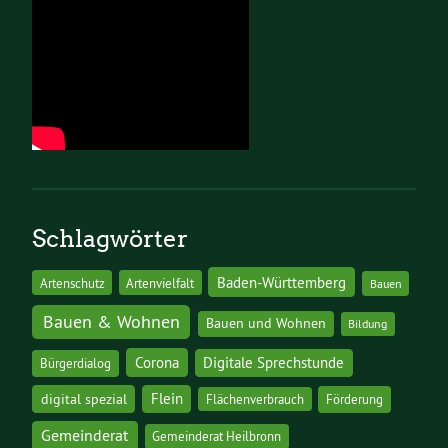
Schlagwörter
Baden-Württemberg
Artenschutz
Artenvielfalt
Bauen
Bauen & Wohnen
Bauen und Wohnen
Bildung
Corona
Digitale Sprechstunde
Bürgerdialog
digital spezial
Flein
Flächenverbrauch
Förderung
Gemeinderat
Gemeinderat Heilbronn