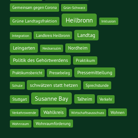
Gemeinsam gegen Corona
Grün-Schwarz
Heilbronn
Grüne Landtagsfraktion
Inklusion
Landtag
Landkreis Heilbronn
Integration
Leingarten
Nordheim
Neckarsulm
Politik des Gehörtwerdens
Praktikum
Pressemitteilung
Praktikumsbericht
Pressebeleg
schwätzen statt hetzen
Sprechstunde
Schule
Susanne Bay
Talheim
Stuttgart
Verkehr
Wahlkreis
Wohnen
Verkehrswende
Wirtschaftsausschuss
Wohnraumförderung
Wohnraum