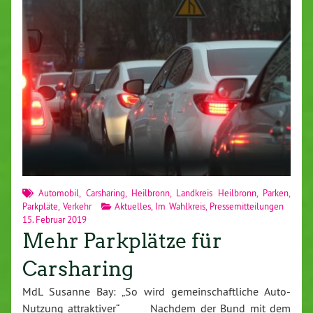
Automobil
,
Carsharing
,
Heilbronn
,
Landkreis Heilbronn
,
Parken
,
Parkpläte
,
Verkehr
Aktuelles
,
Im Wahlkreis
,
Pressemitteilungen
15. Februar 2019
Mehr Parkplätze für
Carsharing
MdL Susanne Bay: „So wird gemeinschaftliche Auto-
Nutzung attraktiver“ Nachdem der Bund mit dem