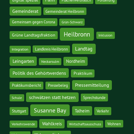
digital spezial
Flein
Flächenverbrauch
Förderung
Gemeinderat
Gemeinderat Heilbronn
Gemeinsam gegen Corona
Grün-Schwarz
Heilbronn
Grüne Landtagsfraktion
Inklusion
Landtag
Landkreis Heilbronn
Integration
Leingarten
Nordheim
Neckarsulm
Politik des Gehörtwerdens
Praktikum
Pressemitteilung
Praktikumsbericht
Pressebeleg
schwätzen statt hetzen
Sprechstunde
Schule
Susanne Bay
Talheim
Stuttgart
Verkehr
Wahlkreis
Wohnen
Verkehrswende
Wirtschaftsausschuss