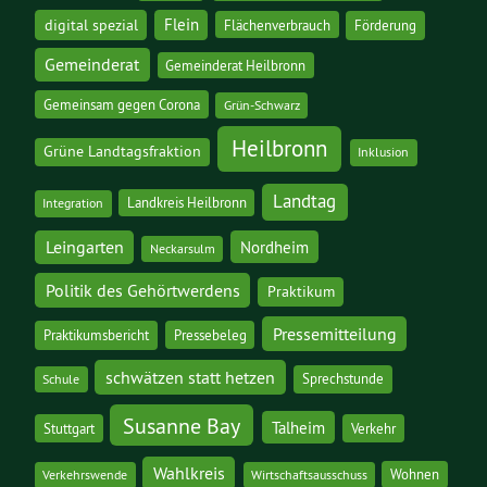
digital spezial
Flein
Flächenverbrauch
Förderung
Gemeinderat
Gemeinderat Heilbronn
Gemeinsam gegen Corona
Grün-Schwarz
Heilbronn
Grüne Landtagsfraktion
Inklusion
Landtag
Landkreis Heilbronn
Integration
Leingarten
Nordheim
Neckarsulm
Politik des Gehörtwerdens
Praktikum
Pressemitteilung
Praktikumsbericht
Pressebeleg
schwätzen statt hetzen
Sprechstunde
Schule
Susanne Bay
Talheim
Stuttgart
Verkehr
Wahlkreis
Wohnen
Verkehrswende
Wirtschaftsausschuss