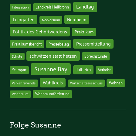
Landtag
Landkreis Heilbronn
Integration
Leingarten
Nordheim
Neckarsulm
Politik des Gehörtwerdens
Praktikum
Pressemitteilung
Praktikumsbericht
Pressebeleg
schwätzen statt hetzen
Sprechstunde
Schule
Susanne Bay
Talheim
Stuttgart
Verkehr
Wahlkreis
Wohnen
Verkehrswende
Wirtschaftsausschuss
Wohnraumförderung
Wohnraum
Folge Susanne