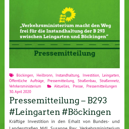
Böckingen
,
Heilbronn
,
Instandhaltung
,
Investition
,
Leingarten
,
Öffentliche Aufträge
,
Pressemitteilung
,
Straßenbau
,
Straßennetz
,
Vehrkersministerium
Aktuelles
,
Presse
,
Pressemitteilungen
30. April 2020
Pressemitteilung – B293
#Leingarten #Böckingen
Kräftige Investition in den Erhalt von Bundes- und
Landesstraßen MdL Susanne Bay: „Verkehrsministerium