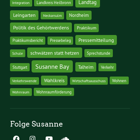
Landtag
Landkreis Heilbronn
Integration
Leingarten
Nordheim
Neckarsulm
Politik des Gehörtwerdens
Praktikum
Pressemitteilung
Praktikumsbericht
Pressebeleg
schwätzen statt hetzen
Sprechstunde
Schule
Susanne Bay
Talheim
Stuttgart
Verkehr
Wahlkreis
Wohnen
Verkehrswende
Wirtschaftsausschuss
Wohnraumförderung
Wohnraum
Folge Susanne