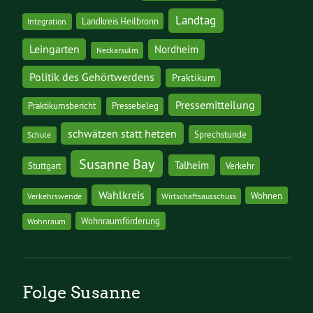
Landtag
Landkreis Heilbronn
Integration
Leingarten
Nordheim
Neckarsulm
Politik des Gehörtwerdens
Praktikum
Pressemitteilung
Praktikumsbericht
Pressebeleg
schwätzen statt hetzen
Sprechstunde
Schule
Susanne Bay
Talheim
Stuttgart
Verkehr
Wahlkreis
Wohnen
Verkehrswende
Wirtschaftsausschuss
Wohnraumförderung
Wohnraum
Folge Susanne