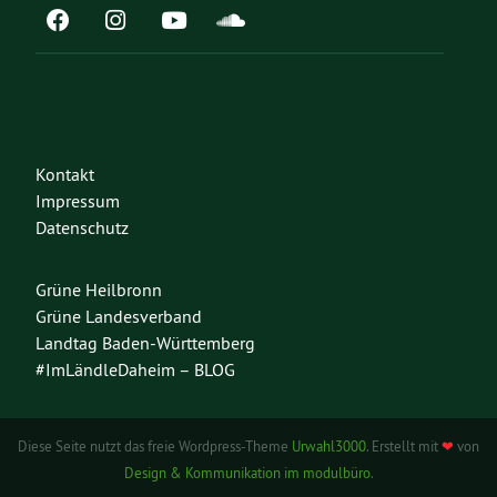
Kontakt
Impressum
Datenschutz
Grüne Heilbronn
Grüne Landesverband
Landtag Baden-Württemberg
#ImLändleDaheim – BLOG
Diese Seite nutzt das freie Wordpress-Theme
Urwahl3000
. Erstellt mit
❤
von
Design & Kommunikation im modulbüro
.