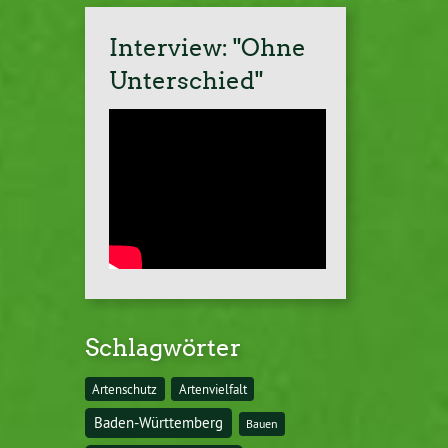
Interview: "Ohne
Unterschied"
Schlagwörter
Artenschutz
Artenvielfalt
Baden-Württemberg
Bauen