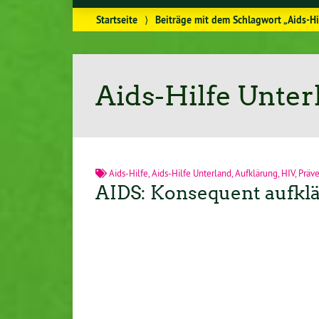
Startseite
⟩
Beiträge mit dem Schlagwort „Aids-Hi
Aids-Hilfe Unter
Aids-Hilfe
,
Aids-Hilfe Unterland
,
Aufklärung
,
HIV
,
Präve
AIDS: Konsequent aufklä