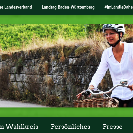
ne Landesverband
Landtag Baden-Württemberg
#ImLändleDahe
m Wahlkreis
Persönliches
Presse