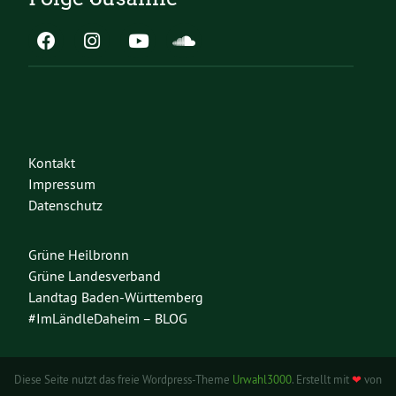
Kontakt
Impressum
Datenschutz
Grüne Heilbronn
Grüne Landesverband
Landtag Baden-Württemberg
#ImLändleDaheim – BLOG
Diese Seite nutzt das freie Wordpress-Theme
Urwahl3000
. Erstellt mit
❤
von