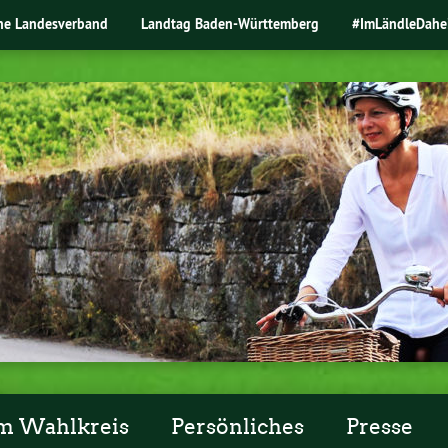
ne Landesverband
Landtag Baden-Württemberg
#ImLändleDahe
m Wahlkreis
Persönliches
Presse