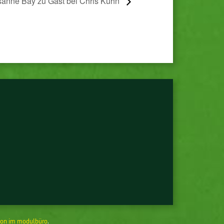
anne Bay zu Gast bei Chris Kühn
on im modulbüro
.