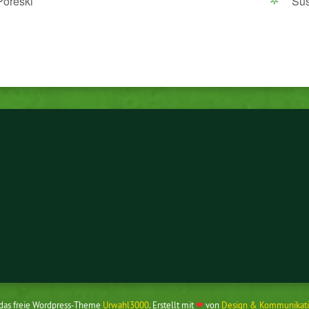
Poreski
Sus
 das freie Wordpress-Theme
Urwahl3000
. Erstellt mit
❤
von
Design & Kommunikati