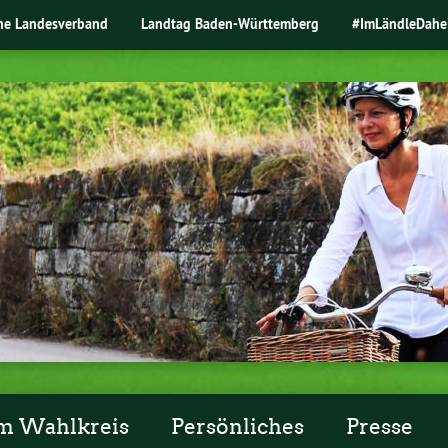
ne Landesverband
Landtag Baden-Württemberg
#ImLändleDahe
m Wahlkreis
Persönliches
Presse