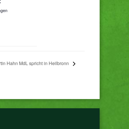
E
ngen
rtin Hahn MdL spricht in Heilbronn