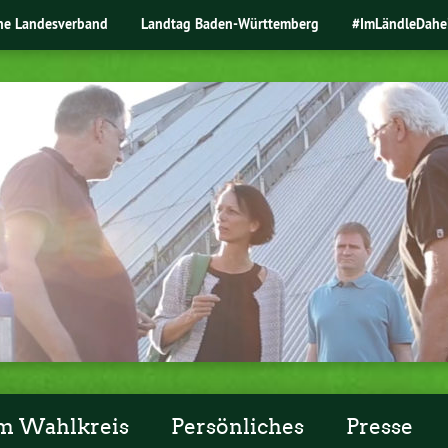
ne Landesverband
Landtag Baden-Württemberg
#ImLändleDahe
m Wahlkreis
Persönliches
Presse