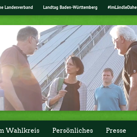
ne Landesverband
Landtag Baden-Württemberg
#ImLändleDahe
m Wahlkreis
Persönliches
Presse