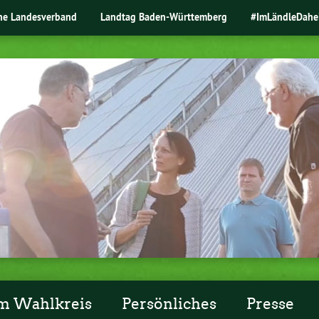
ne Landesverband
Landtag Baden-Württemberg
#ImLändleDahe
m Wahlkreis
Persönliches
Presse